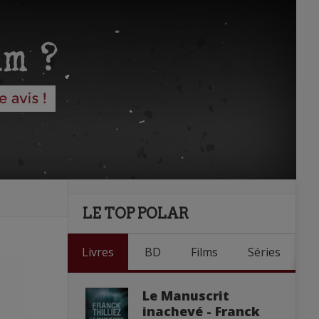
LE TOP POLAR
Livres
BD
Films
Séries
Le Manuscrit
inachevé - Franck