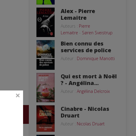
Alex - Pierre
Lemaitre
Auteurs :
Pierre
Lemaitre
-
Søren Sveistrup
Bien connu des
services de police
Auteur :
Dominique Manotti
Qui est mort à Noël
? - Angélina...
Auteur :
Angélina Delcroix
Cinabre - Nicolas
Druart
Auteur :
Nicolas Druart