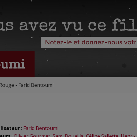
oumi
Rouge - Farid Bentoumi
lisateur
:
Farid Bentoumi
eurs
:
Olivier Gourmet
,
Sami Bouajila
,
Céline Sallette
,
Henri-