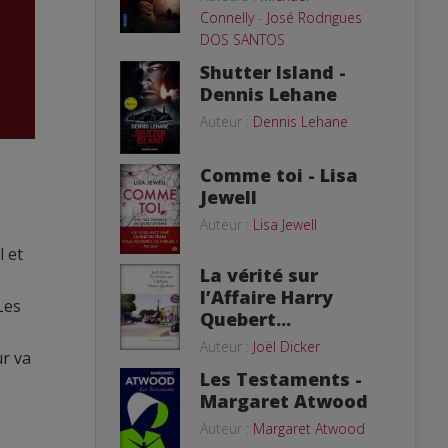
Connelly
-
José Rodrigues
DOS SANTOS
Shutter Island -
Dennis Lehane
Auteur :
Dennis Lehane
Comme toi - Lisa
Jewell
Auteur :
Lisa Jewell
l et
La vérité sur
l’Affaire Harry
Les
Quebert...
Auteur :
Joël Dicker
ur va
Les Testaments -
Margaret Atwood
Auteur :
Margaret Atwood