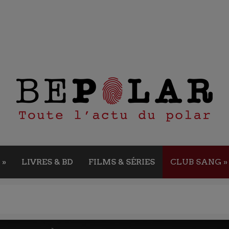
»
LIVRES & BD
FILMS & SÉRIES
CLUB SANG
»