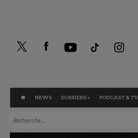
NEWS
DOSSIERS
»
PODCAST & TV