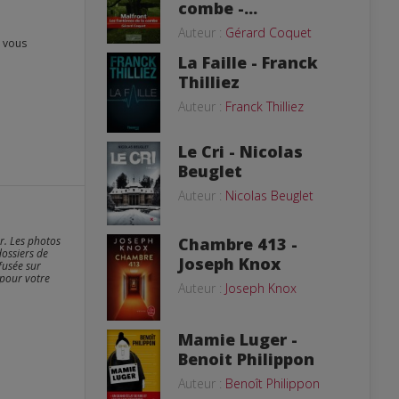
combe -...
Auteur :
Gérard Coquet
La Faille - Franck
Thilliez
Auteur :
Franck Thilliez
Le Cri - Nicolas
Beuglet
Auteur :
Nicolas Beuglet
er. Les photos
Chambre 413 -
dossiers de
Joseph Knox
fusée sur
 pour votre
Auteur :
Joseph Knox
Mamie Luger -
Benoit Philippon
Auteur :
Benoît Philippon