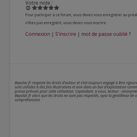
Votre note :
Pour participer à ce forum, vous devez vous enregistrer au préalable. Merci d’indiquer ci-dessous l’identifiant personnel qui vous a été fourni. Si vous
n’êtes pas enregistré, vous devez vous inscrire.
Connexion
|
S’inscrire
|
mot de passe oublié ?
Bepolar.fr respecte les droits d’auteur et s’est toujours engagé à être rigou
sont utilisées à des fins illustratives et non dans un but d’exploitation comm
presse prévues pour cette utilisation. Cependant, si vous, lecteur - anonyme
Bepolar.fr alors que les droits ne sont pas respectés, ayez la gentillesse de 
compréhension.