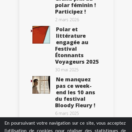
polar féminin !
Participez !
2 mars 2026
Polar et
littérature
engagée au
Festival
Étonnants
Voyageurs 2025
30 mai 2025
Ne manquez
pas ce week-
end les 10 ans
du festival
Bloody Fleury !
6 mars 2025
En poursuivant votre navigation sur ce site, vous acceptez
l’utilisation de cookies pour réaliser des statistiques de