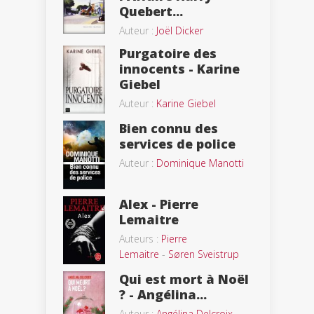
Quebert...
Auteur :
Joël Dicker
Purgatoire des
innocents - Karine
Giebel
Auteur :
Karine Giebel
Bien connu des
services de police
Auteur :
Dominique Manotti
Alex - Pierre
Lemaitre
Auteurs :
Pierre
Lemaitre
-
Søren Sveistrup
Qui est mort à Noël
? - Angélina...
Auteur :
Angélina Delcroix