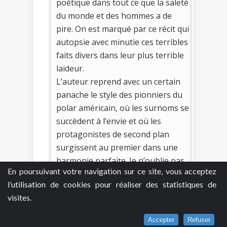
poétique dans tout ce que la saleté
du monde et des hommes a de
pire. On est marqué par ce récit qui
autopsie avec minutie ces terribles
faits divers dans leur plus terrible
laideur.
L’auteur reprend avec un certain
panache le style des pionniers du
polar américain, où les surnoms se
succèdent à l’envie et où les
protagonistes de second plan
surgissent au premier dans une
harmonie parfaite. Je n’oublie pas
En poursuivant votre navigation sur ce site, vous acceptez
les stars atypiques qui éblouissent
l’utilisation de cookies pour réaliser des statistiques de
de leur aura flamboyante comme
visites.
ici Schneider et la journaliste Laura
Traven dans leurs péripéties
Accepter
Refuser
amoureuses.