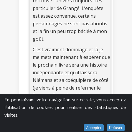
retrouvé l’univers toujours trés
particulier de Grangé. L’enquête
est assez convenue, certains
personnages ne sont pas aboutis
et la fin un peu trop bâclée à mon
goût.
C’est vraiment dommage et là je
me mets maintenant à espérer que
le prochain livre sera une histoire
indépendante et qu’il laissera
Niémans et sa coéquipière de côté
(je viens à peine de refermer le
livre que j’ai déjà oublié son nom,
En poursuivant votre navigation sur ce site, vous acceptez
c’est pas bon signe chez moi !). J’ai
l’utilisation de cookies pour réaliser des statistiques de
envie de retrouver l’univers
visites.
Grangé !
Accepter
Refuser