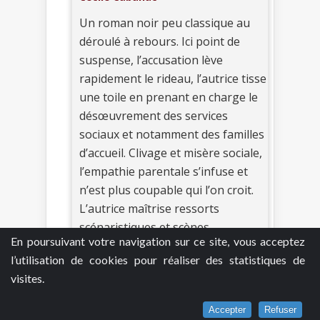
Un roman noir peu classique au
déroulé à rebours. Ici point de
suspense, l’accusation lève
rapidement le rideau, l’autrice tisse
une toile en prenant en charge le
désœuvrement des services
sociaux et notamment des familles
d’accueil. Clivage et misère sociale,
l’empathie parentale s’infuse et
n’est plus coupable qui l’on croit.
L’autrice maîtrise ressorts
scénaristiques et scènes
En poursuivant votre navigation sur ce site, vous acceptez
angoissantes.
l’utilisation de cookies pour réaliser des statistiques de
visites.
Je commente
0
Accepter
Refuser