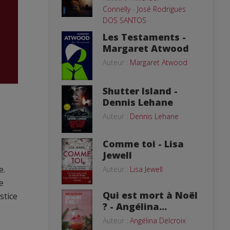
Connelly
-
José Rodrigues
DOS SANTOS
Les Testaments -
Margaret Atwood
Auteur :
Margaret Atwood
Shutter Island -
Dennis Lehane
Auteur :
Dennis Lehane
Comme toi - Lisa
Jewell
e.
Auteur :
Lisa Jewell
e
Qui est mort à Noël
stice
? - Angélina...
Auteur :
Angélina Delcroix