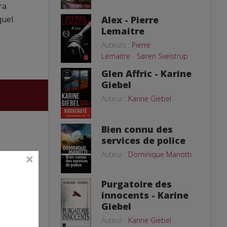
ra
Alex - Pierre
quel
Lemaitre
Auteurs :
Pierre
Lemaitre
-
Søren Sveistrup
Glen Affric - Karine
Giebel
Auteur :
Karine Giebel
Bien connu des
services de police
Auteur :
Dominique Manotti
Purgatoire des
innocents - Karine
Giebel
Auteur :
Karine Giebel