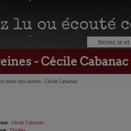
eines - Cécile Cabanac
os dans nos veines - Cécile Cabanac
eur
:
Cécile Cabanac
nre
:
Thriller