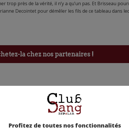
r trop près de la vérité, il n’y a qu’un pas. Et Brisseau pour
rianne Decointet pour démêler les fils de ce tableau dans le
etez-la chez nos partenaires !
ants
Profitez de toutes nos fonctionnalités