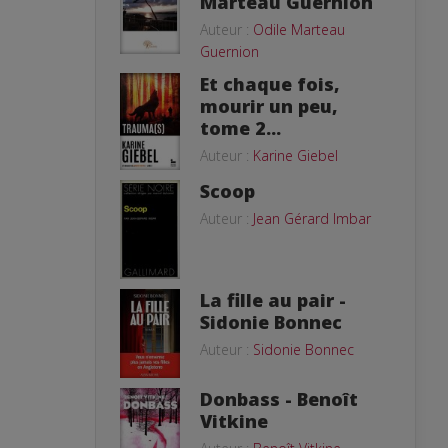
Marteau Guernion
Auteur :
Odile Marteau
Guernion
Et chaque fois,
mourir un peu,
tome 2...
Auteur :
Karine Giebel
Scoop
Auteur :
Jean Gérard Imbar
La fille au pair -
Sidonie Bonnec
Auteur :
Sidonie Bonnec
Donbass - Benoît
Vitkine