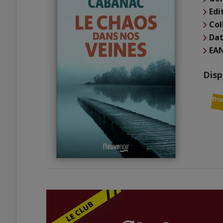
Edi
Col
Dat
EA
Disp