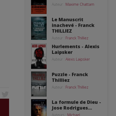
Auteur :
Maxime Chattam
Le Manuscrit
inachevé - Franck
THILLIEZ
Auteur :
Franck Thilliez
Hurlements - Alexis
Laipsker
Auteur :
Alexis Laipsker
Puzzle - Franck
Thilliez
Auteur :
Franck Thilliez
La formule de Dieu -
Jose Rodrigues...
Auteurs :
Michael