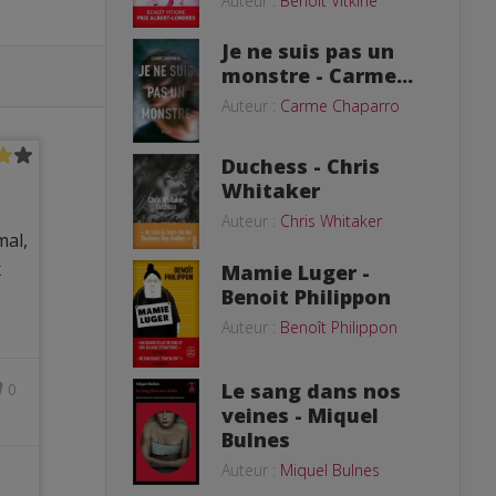
Auteur :
Benoît Vitkine
Je ne suis pas un
monstre - Carme...
Auteur :
Carme Chaparro
Duchess - Chris
Whitaker
Auteur :
Chris Whitaker
mal,
x
Mamie Luger -
Benoit Philippon
Auteur :
Benoît Philippon
Le sang dans nos
0
veines - Miquel
Bulnes
Auteur :
Miquel Bulnes