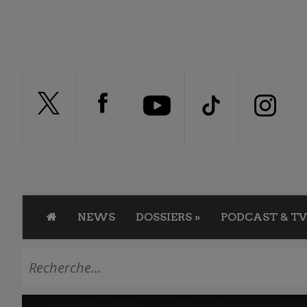
NEWS
DOSSIERS
»
PODCAST & TV