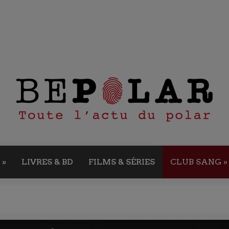
»
LIVRES & BD
FILMS & SÉRIES
CLUB SANG
»