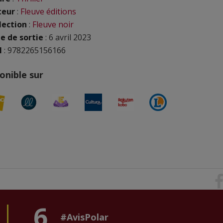
teur
:
Fleuve éditions
lection
:
Fleuve noir
e de sortie
: 6 avril 2023
N
: 9782265156166
onible sur
6
#AvisPolar