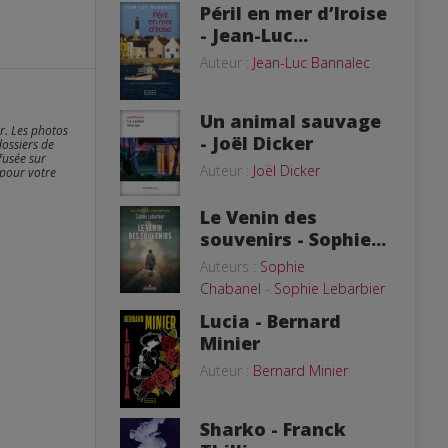
Péril en mer d’Iroise
- Jean-Luc...
Auteur :
Jean-Luc Bannalec
Un animal sauvage
er. Les photos
- Joël Dicker
dossiers de
fusée sur
Auteur :
Joël Dicker
 pour votre
Le Venin des
souvenirs - Sophie...
Auteurs :
Sophie
Chabanel
-
Sophie Lebarbier
Lucia - Bernard
Minier
Auteur :
Bernard Minier
Sharko - Franck