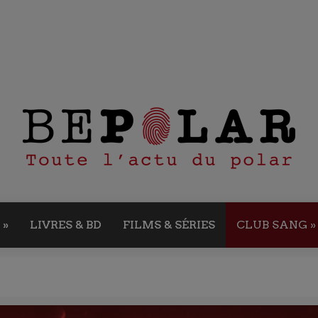
»
LIVRES & BD
FILMS & SÉRIES
CLUB SANG
»