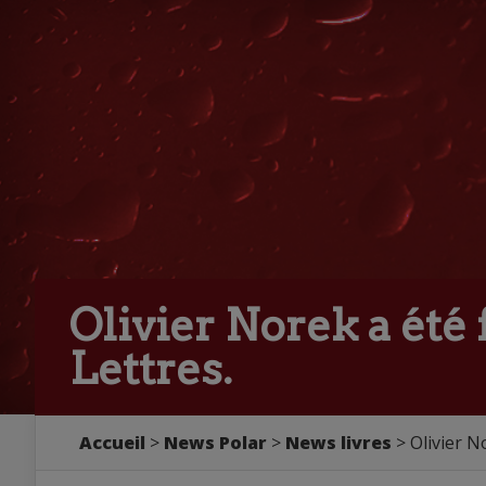
Olivier Norek a été 
Lettres.
Accueil
>
News Polar
>
News livres
> Olivier No