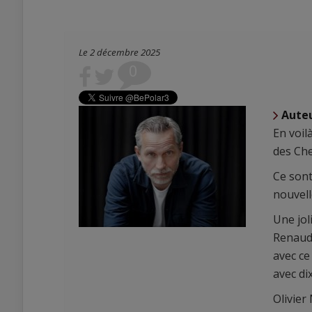
Le 2 décembre 2025
0
Aute
En voil
des Che
Ce son
nouvell
Une jol
Renaudo
avec ce
avec di
0
Olivier
0