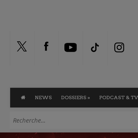
NEWS
DOSSIERS
»
PODCAST & TV