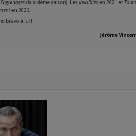
e
Engrenages
(la sixième saison), Les
Invisibles
en 2021 et
Tout 
ment
en 2022.
d bravo à lui !
Jérôme Vincen