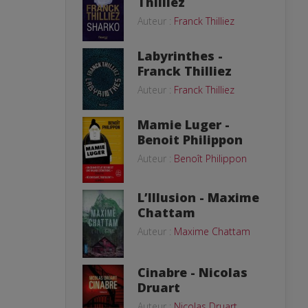
Thilliez
Auteur :
Franck Thilliez
Labyrinthes -
Franck Thilliez
Auteur :
Franck Thilliez
Mamie Luger -
Benoit Philippon
Auteur :
Benoît Philippon
L’Illusion - Maxime
Chattam
Auteur :
Maxime Chattam
Cinabre - Nicolas
Druart
Auteur :
Nicolas Druart