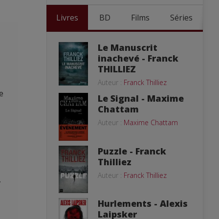
Livres
BD
Films
Séries
Le Manuscrit
inachevé - Franck
THILLIEZ
Auteur :
Franck Thilliez
e
Le Signal - Maxime
Chattam
Auteur :
Maxime Chattam
Puzzle - Franck
Thilliez
Auteur :
Franck Thilliez
,
Hurlements - Alexis
Laipsker