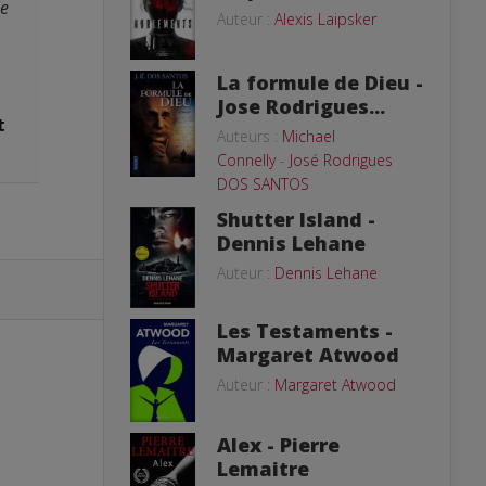
le
Auteur :
Alexis Laipsker
La formule de Dieu -
Jose Rodrigues...
t
Auteurs :
Michael
Connelly
-
José Rodrigues
DOS SANTOS
Shutter Island -
Dennis Lehane
Auteur :
Dennis Lehane
Les Testaments -
Margaret Atwood
Auteur :
Margaret Atwood
Alex - Pierre
Lemaitre