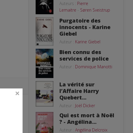
Auteurs :
Pierre
Lemaitre
-
Søren Sveistrup
Purgatoire des
innocents - Karine
Giebel
Auteur :
Karine Giebel
Bien connu des
services de police
Auteur :
Dominique Manotti
La vérité sur
l’Affaire Harry
Quebert...
Auteur :
Joël Dicker
Qui est mort à Noël
? - Angélina...
Auteur :
Angélina Delcroix