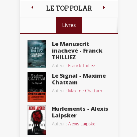
LE TOP POLAR
Livres
Le Manuscrit
inachevé - Franck
THILLIEZ
Auteur :
Franck Thilliez
Le Signal - Maxime
Chattam
Auteur :
Maxime Chattam
Hurlements - Alexis
Laipsker
Auteur :
Alexis Laipsker