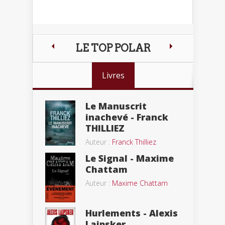
LE TOP POLAR
Livres
Le Manuscrit
inachevé - Franck
THILLIEZ
Auteur :
Franck Thilliez
Le Signal - Maxime
Chattam
Auteur :
Maxime Chattam
Hurlements - Alexis
Laipsker