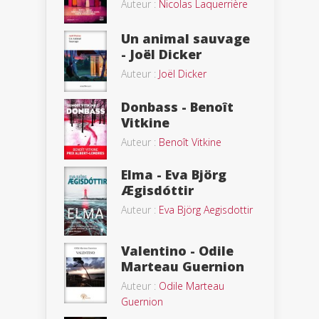
Auteur :
Nicolas Laquerrière
Un animal sauvage
- Joël Dicker
Auteur :
Joël Dicker
Donbass - Benoît
Vitkine
Auteur :
Benoît Vitkine
Elma - Eva Björg
Ægisdóttir
Auteur :
Eva Björg Aegisdottir
Valentino - Odile
Marteau Guernion
Auteur :
Odile Marteau
Guernion