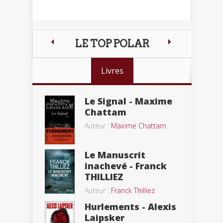
LE TOP POLAR
Livres
Le Signal - Maxime
Chattam
Auteur :
Maxime Chattam
Le Manuscrit
inachevé - Franck
THILLIEZ
Auteur :
Franck Thilliez
Hurlements - Alexis
Laipsker