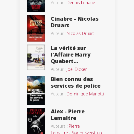
Auteur :
Dennis Lehane
Cinabre - Nicolas
Druart
Auteur :
Nicolas Druart
La vérité sur
l’Affaire Harry
Quebert...
Auteur :
Joël Dicker
Bien connu des
services de police
Auteur :
Dominique Manotti
Alex - Pierre
Lemaitre
Auteurs :
Pierre
Lemaitre
-
Søren Sveistrup