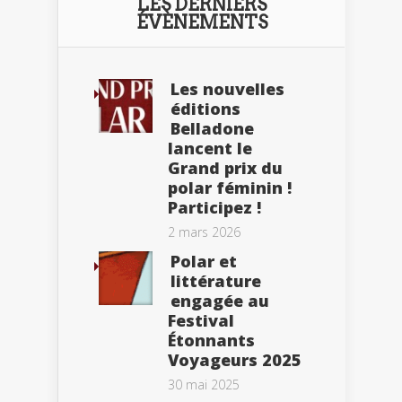
LES DERNIERS
ÉVÈNEMENTS
Les nouvelles
éditions
Belladone
lancent le
Grand prix du
polar féminin !
Participez !
2 mars 2026
Polar et
littérature
engagée au
Festival
Étonnants
Voyageurs 2025
30 mai 2025