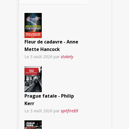
Fleur de cadavre - Anne
Mette Hancock
Le
5 août 2026
par
stokely
Prague fatale - Philip
Kerr
Le
5 août 2026
par
spitfire89