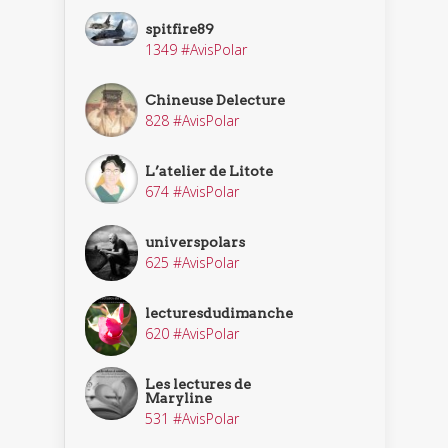
spitfire89
1349 #AvisPolar
Chineuse Delecture
828 #AvisPolar
L’atelier de Litote
674 #AvisPolar
universpolars
625 #AvisPolar
lecturesdudimanche
620 #AvisPolar
Les lectures de
Maryline
531 #AvisPolar