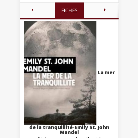
FICHES
La mer
de la tranquillité-Emily St. John
Mandel