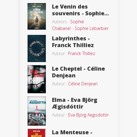
Le Venin des
souvenirs - Sophie...
Auteurs :
Sophie
Chabanel
-
Sophie Lebarbier
Labyrinthes -
Franck Thilliez
Auteur :
Franck Thilliez
Le Cheptel - Céline
Denjean
Auteur :
Céline Denjean
Elma - Eva Björg
Ægisdóttir
Auteur :
Eva Björg Aegisdottir
La Menteuse -