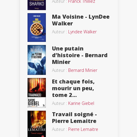
Auteur :
Franck Thilliez
Ma Voisine - LynDee
Walker
Auteur :
Lyndee Walker
Une putain
d’histoire - Bernard
Minier
Auteur :
Bernard Minier
Et chaque fois,
mourir un peu,
tome 2...
Auteur :
Karine Giebel
Travail soigné -
Pierre Lemaitre
Auteur :
Pierre Lemaitre