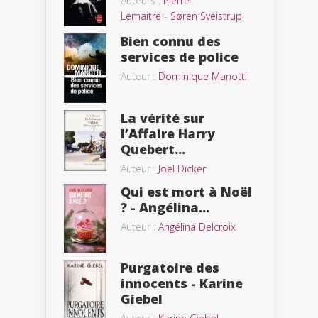
Auteurs :
Pierre
Lemaitre
-
Søren Sveistrup
Bien connu des
services de police
Auteur :
Dominique Manotti
La vérité sur
l’Affaire Harry
Quebert...
Auteur :
Joël Dicker
Qui est mort à Noël
? - Angélina...
Auteur :
Angélina Delcroix
Purgatoire des
innocents - Karine
Giebel