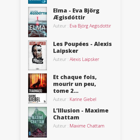
Elma - Eva Björg
Ægisdóttir
Auteur :
Eva Björg Aegisdottir
Les Poupées - Alexis
Laipsker
Auteur :
Alexis Laipsker
Et chaque fois,
mourir un peu,
tome 2...
Auteur :
Karine Giebel
L’Illusion - Maxime
Chattam
Auteur :
Maxime Chattam