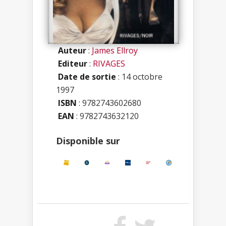
Auteur
:
James Ellroy
Editeur
:
RIVAGES
Date de sortie
: 14 octobre
1997
ISBN
:
9782743602680
EAN
: 9782743632120
Disponible sur