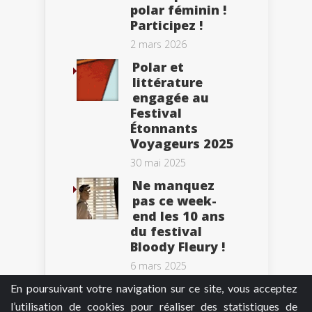
polar féminin !
Participez !
2 mars 2026
Polar et
littérature
engagée au
Festival
Étonnants
Voyageurs 2025
30 mai 2025
Ne manquez
pas ce week-
end les 10 ans
du festival
Bloody Fleury !
6 mars 2025
En poursuivant votre navigation sur ce site, vous acceptez
l’utilisation de cookies pour réaliser des statistiques de