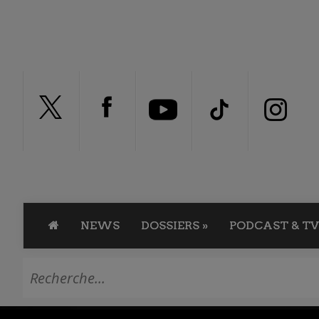
NEWS
DOSSIERS
»
PODCAST & TV