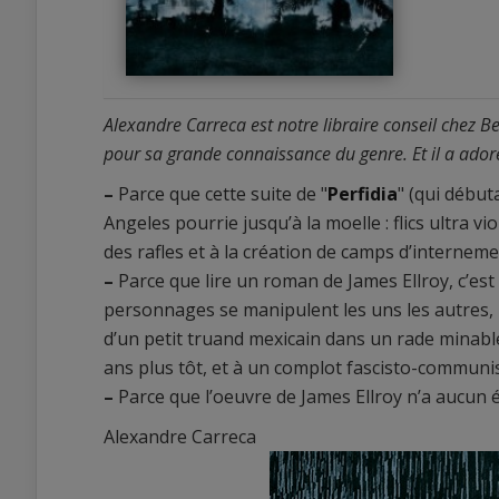
Alexandre Carreca est notre libraire conseil chez B
pour sa grande connaissance du genre. Et il a adoré l
–
Parce que cette suite de "
Perfidia
" (qui début
Angeles pourrie jusqu’à la moelle : flics ultra 
des rafles et à la création de camps d’interneme
0
–
Parce que lire un roman de James Ellroy, c’est 
0
personnages se manipulent les uns les autres, br
d’un petit truand mexicain dans un rade minabl
ans plus tôt, et à un complot fascisto-communis
–
Parce que l’oeuvre de James Ellroy n’a aucun é
Alexandre Carreca