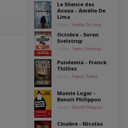
Le Silence des
Aveux - Amélie De
Lima
Auteur :
Amélie De Lima
Octobre - Soren
Sveistrup
Auteur :
Søren Sveistrup
Pandemia - Franck
Thilliez
Auteur :
Franck Thilliez
Mamie Luger -
Benoit Philippon
Auteur :
Benoît Philippon
Cinabre - Nicolas