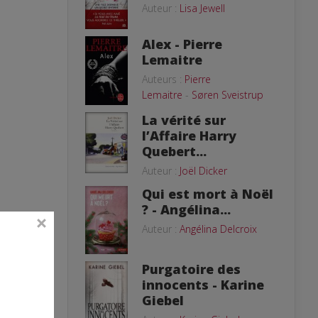
Auteur :
Lisa Jewell
Alex - Pierre
Lemaitre
Auteurs :
Pierre
Lemaitre
-
Søren Sveistrup
La vérité sur
l’Affaire Harry
Quebert...
Auteur :
Joël Dicker
Qui est mort à Noël
? - Angélina...
Auteur :
Angélina Delcroix
Purgatoire des
innocents - Karine
Giebel