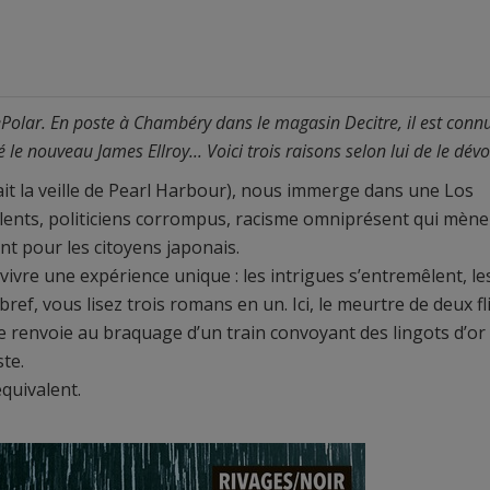
ePolar. En poste à Chambéry dans le magasin Decitre, il est conn
e nouveau James Ellroy... Voici trois raisons selon lui de le dévor
ait la veille de Pearl Harbour), nous immerge dans une Los
violents, politiciens corrompus, racisme omniprésent qui mène
nt pour les citoyens japonais.
vivre une expérience unique : les intrigues s’entremêlent, le
ef, vous lisez trois romans en un. Ici, le meurtre de deux fli
e renvoie au braquage d’un train convoyant des lingots d’or 
te.
quivalent.