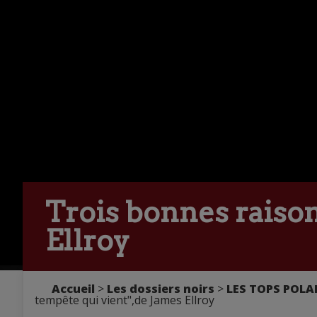
Trois bonnes raison
Ellroy
Accueil
>
Les dossiers noirs
>
LES TOPS POLA
tempête qui vient",de James Ellroy