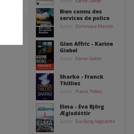
Auteur :
Karine Giebel
Bien connu des
services de police
Auteur :
Dominique Manotti
Glen Affric - Karine
Giebel
Auteur :
Karine Giebel
Sharko - Franck
Thilliez
Auteur :
Franck Thilliez
Elma - Eva Björg
Ægisdóttir
Auteur :
Eva Björg Aegisdottir