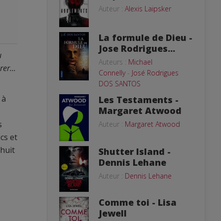
Auteur :
Alexis Laipsker
La formule de Dieu -
Jose Rodrigues...
u
Auteurs :
Michael
er...
Connelly
-
José Rodrigues
DOS SANTOS
 à
Les Testaments -
Margaret Atwood
s
Auteur :
Margaret Atwood
cs et
huit
Shutter Island -
Dennis Lehane
Auteur :
Dennis Lehane
Comme toi - Lisa
Jewell