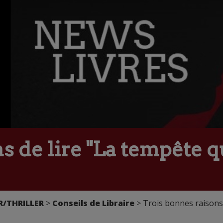
s de lire "La tempête q
R/THRILLER
>
Conseils de Libraire
> Trois bonnes raisons 