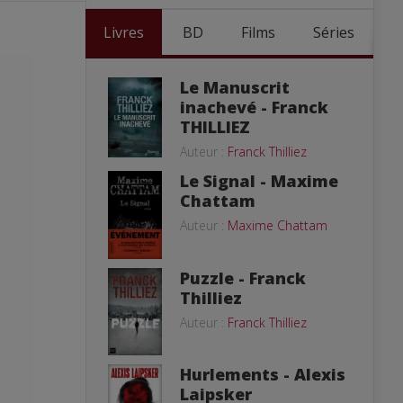
Livres
BD
Films
Séries
Le Manuscrit
inachevé - Franck
THILLIEZ
Auteur :
Franck Thilliez
Le Signal - Maxime
Chattam
Auteur :
Maxime Chattam
Puzzle - Franck
Thilliez
Auteur :
Franck Thilliez
Hurlements - Alexis
Laipsker