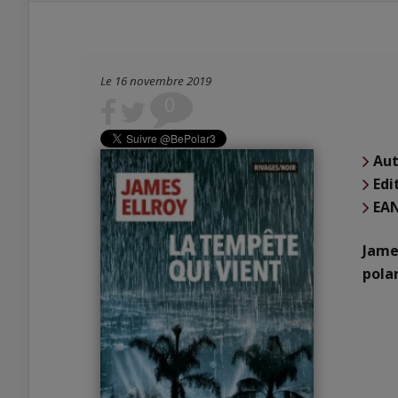
Le 16 novembre 2019
0
Aut
Edi
EA
James
polar