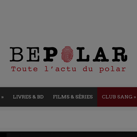
»
LIVRES & BD
FILMS & SÉRIES
CLUB SANG
»