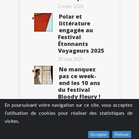
2 mars 2026
Polar et
littérature
engagée au
Festival
Étonnants
Voyageurs 2025
30 mai 2025
Ne manquez
pas ce week-
end les 10 ans
du festival
Bloody Fleury !
En poursuivant votre navigation sur ce site, vous acceptez
6 mars 2025
l’utilisation de cookies pour réaliser des statistiques de
visites.
Tweets by BePolar
Accepter
Refuser