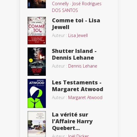
Connelly
-
José Rodrigues
DOS SANTOS
Comme toi - Lisa
Jewell
Auteur :
Lisa Jewell
Shutter Island -
Dennis Lehane
Auteur :
Dennis Lehane
Les Testaments -
Margaret Atwood
Auteur :
Margaret Atwood
La vérité sur
l’Affaire Harry
Quebert...
Auteur :
Joël Dicker