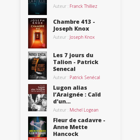
Auteur :
Franck Thilliez
Chambre 413 -
Joseph Knox
Auteur :
Joseph Knox
Les 7 jours du
Talion - Patrick
Senecal
Auteur :
Patrick Senécal
Lugon alias
l’Araignée : Caïd
d’un...
Auteur :
Michel Logean
Fleur de cadavre -
Anne Mette
Hancock