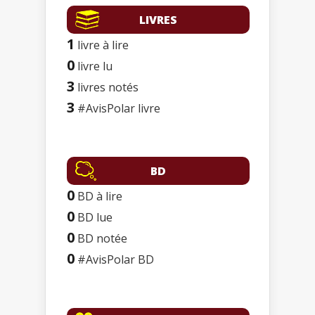
LIVRES
1
livre à lire
0
livre lu
3
livres notés
3
#AvisPolar livre
BD
0
BD à lire
0
BD lue
0
BD notée
0
#AvisPolar BD