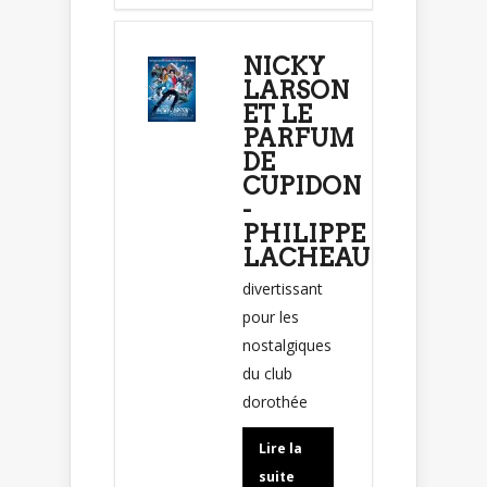
NICKY
LARSON
ET LE
PARFUM
DE
CUPIDON
-
PHILIPPE
LACHEAU
divertissant
pour les
nostalgiques
du club
dorothée
Lire la
suite