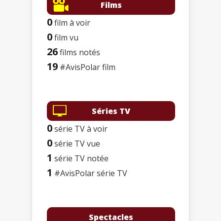
Films
0
film à voir
0
film vu
26
films notés
19
#AvisPolar film
Séries TV
0
série TV à voir
0
série TV vue
1
série TV notée
1
#AvisPolar série TV
Spectacles