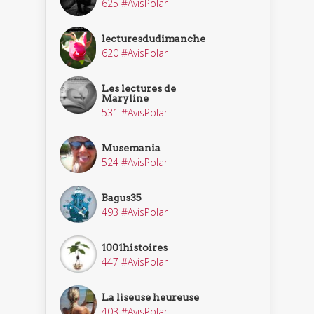
625 #AvisPolar
lecturesdudimanche
620 #AvisPolar
Les lectures de
Maryline
531 #AvisPolar
Musemania
524 #AvisPolar
Bagus35
493 #AvisPolar
1001histoires
447 #AvisPolar
La liseuse heureuse
403 #AvisPolar