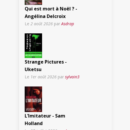
Qui est mort à Noël ? -
Angélina Delcroix
Le
2 août 2026
par
Asdrap
Strange Pictures -
Uketsu
Le
1er août 2026
par
sylvain3
L’Imitateur - Sam
Holland