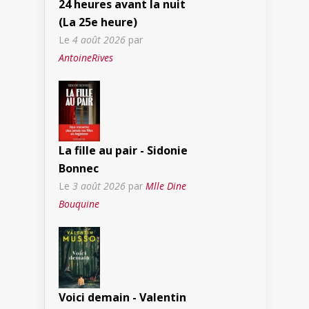
24 heures avant la nuit
(La 25e heure)
Le
4 août 2026
par
AntoineRives
La fille au pair - Sidonie
Bonnec
Le
3 août 2026
par
Mlle Dine
Bouquine
Voici demain - Valentin