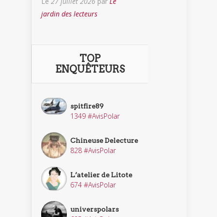
Le
27 juillet 2026
par
Le
jardin des lecteurs
TOP
ENQUÊTEURS
spitfire89
1349 #AvisPolar
Chineuse Delecture
828 #AvisPolar
L’atelier de Litote
674 #AvisPolar
universpolars