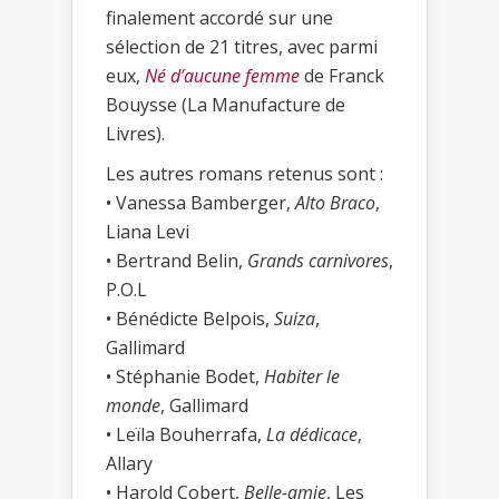
finalement accordé sur une
sélection de 21 titres, avec parmi
eux,
Né d’aucune femme
de Franck
Bouysse (La Manufacture de
Livres).
Les autres romans retenus sont :
• Vanessa Bamberger,
Alto Braco
,
Liana Levi
• Bertrand Belin,
Grands carnivores
,
P.O.L
• Bénédicte Belpois,
Suiza
,
Gallimard
• Stéphanie Bodet,
Habiter le
monde
, Gallimard
• Leïla Bouherrafa,
La dédicace
,
Allary
• Harold Cobert,
Belle-amie
, Les