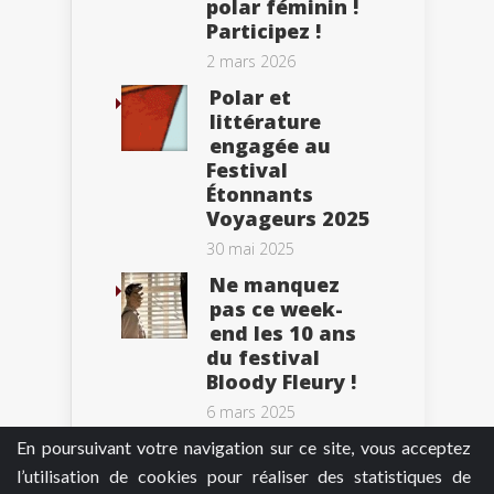
polar féminin !
Participez !
2 mars 2026
Polar et
littérature
engagée au
Festival
Étonnants
Voyageurs 2025
30 mai 2025
Ne manquez
pas ce week-
end les 10 ans
du festival
Bloody Fleury !
6 mars 2025
En poursuivant votre navigation sur ce site, vous acceptez
l’utilisation de cookies pour réaliser des statistiques de