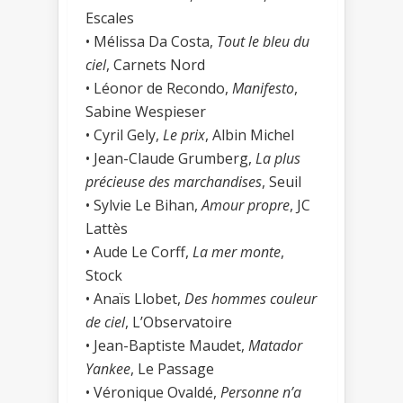
Escales
• Mélissa Da Costa,
Tout le bleu du
ciel
, Carnets Nord
• Léonor de Recondo,
Manifesto
,
Sabine Wespieser
• Cyril Gely,
Le prix
, Albin Michel
• Jean-Claude Grumberg,
La plus
précieuse des marchandises
, Seuil
• Sylvie Le Bihan,
Amour propre
, JC
Lattès
• Aude Le Corff,
La mer monte
,
Stock
• Anaïs Llobet,
Des hommes couleur
de ciel
, L’Observatoire
• Jean-Baptiste Maudet,
Matador
Yankee
, Le Passage
• Véronique Ovaldé,
Personne n’a