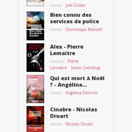
Auteur :
Joël Dicker
Bien connu des
services de police
Auteur :
Dominique Manotti
Alex - Pierre
Lemaitre
Auteurs :
Pierre
Lemaitre
-
Søren Sveistrup
Qui est mort à Noël
? - Angélina...
Auteur :
Angélina Delcroix
Cinabre - Nicolas
Druart
Auteur :
Nicolas Druart