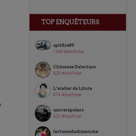
TOP ENQUÊTEURS
spitfire89
1349 #AvisPolar
Chineuse Delecture
828 #AvisPolar
L’atelier de Litote
674 #AvisPolar
T
universpolars
625 #AvisPolar
lecturesdudimanche