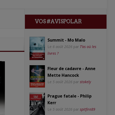
VOS #AVISPOLAR
Summit - Mo Malo
Le
6 août 2026
par
T’as où les
livres ?
Fleur de cadavre - Anne
Mette Hancock
Le
5 août 2026
par
stokely
Prague fatale - Philip
Kerr
Le
5 août 2026
par
spitfire89