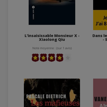
L’insaisissable Monsieur X -
Dans le
Xiaolong Qiu
- 
Note moyenne : (sur 1 avis)