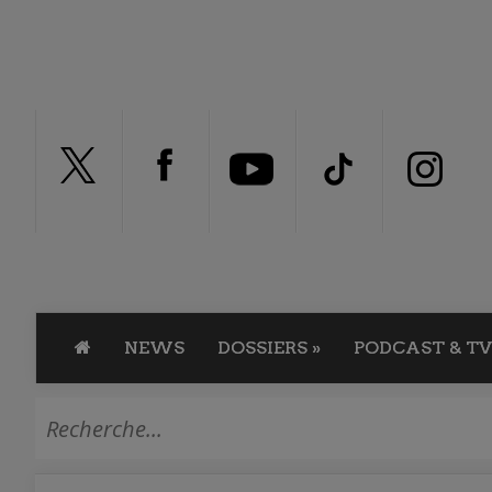
NEWS
DOSSIERS
»
PODCAST & TV