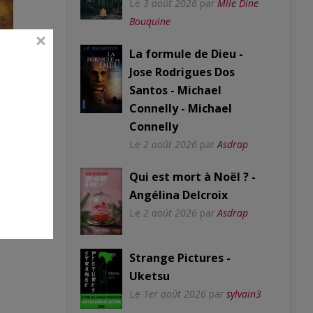
Le
3 août 2026
par
Mlle Dine
Bouquine
La formule de Dieu -
Jose Rodrigues Dos
Santos - Michael
Connelly - Michael
Connelly
Le
2 août 2026
par
Asdrap
-
Qui est mort à Noël ? -
Angélina Delcroix
Le
2 août 2026
par
Asdrap
Strange Pictures -
Uketsu
Le
1er août 2026
par
sylvain3