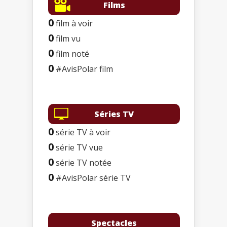
Films
0
film à voir
0
film vu
0
film noté
0
#AvisPolar film
Séries TV
0
série TV à voir
0
série TV vue
0
série TV notée
0
#AvisPolar série TV
Spectacles