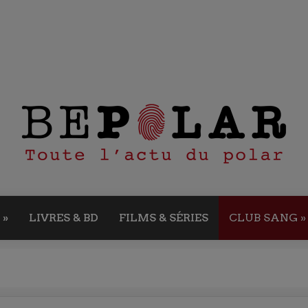
»
LIVRES & BD
FILMS & SÉRIES
CLUB SANG
»