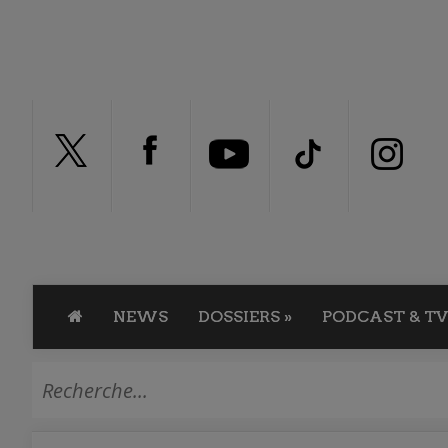
NEWS
DOSSIERS
»
PODCAST & TV