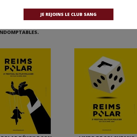
 NGIJOL VA RECEVOIR
LE PALMARÈS DU FESTIV
JE REJOINS LE CLUB SANG
IX CLAUDE CHABROL À
REIMS POLAR 2025.
EIMS POLAR POUR
INDOMPTABLES.