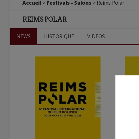
Accueil
>
Festivals - Salons
> Reims Polar
REIMS POLAR
NEWS
HISTORIQUE
VIDEOS