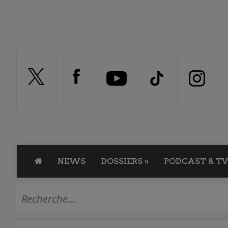
NEWS
DOSSIERS
»
PODCAST & TV