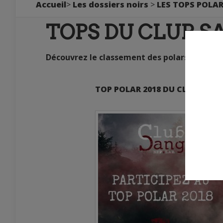
Accueil
>
Les dossiers noirs
>
LES TOPS POLAR
TOPS DU CLUB S
Découvrez le classement des polars /thrille
TOP POLAR 2018 DU CLUB SANG 