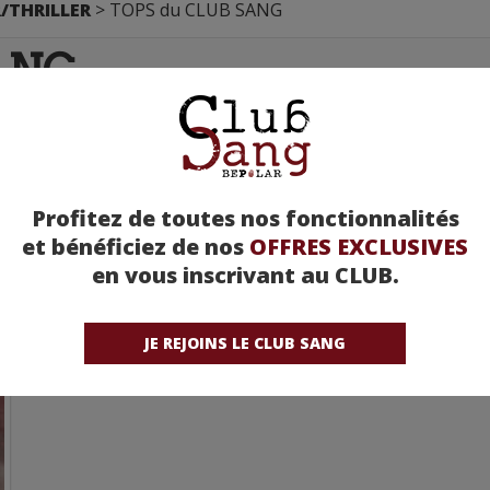
/THRILLER
> TOPS du CLUB SANG
ANG
rs par la communauté du Club Sang !
!
Profitez de toutes nos fonctionnalités
et bénéficiez de nos
OFFRES EXCLUSIVES
en vous inscrivant au CLUB.
JE REJOINS LE CLUB SANG