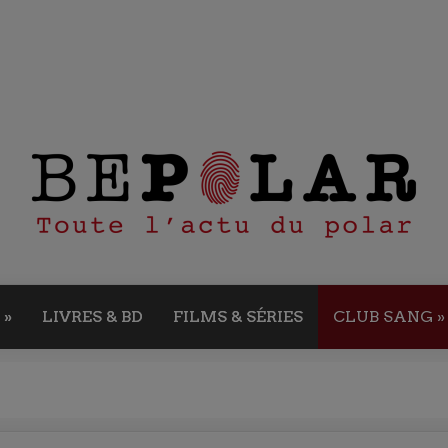
»
LIVRES & BD
FILMS & SÉRIES
CLUB SANG
»