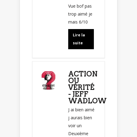
Vue bof pas
trop aimé je
mais 6/10
Lire la
suite
ACTION
OU
VÉRITÉ
- JEFF
WADLOW
J ai bien aimé
j aurais bien
voir un
Deuxième