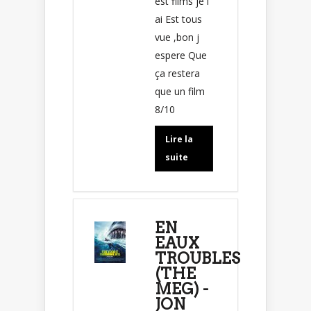
est films je l
ai Est tous
vue ,bon j
espere Que
ça restera
que un film
8/10
Lire la
suite
EN
EAUX
TROUBLES
(THE
MEG) -
JON