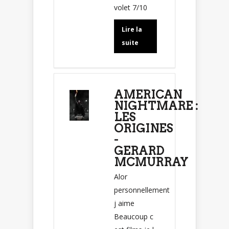
volet 7/10
Lire la
suite
AMERICAN
NIGHTMARE :
LES
ORIGINES
-
GERARD
MCMURRAY
Alor
personnellement
j aime
Beaucoup c