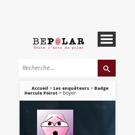
>
>
Accueil
Les enquêteurs
Badge
> boyer
Hercule Poirot