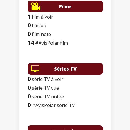
Films
1
film à voir
0
film vu
0
film noté
14
#AvisPolar film
Séries TV
0
série TV à voir
0
série TV vue
0
série TV notée
0
#AvisPolar série TV