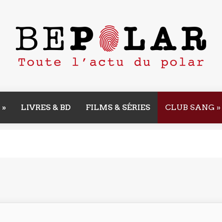
»
LIVRES & BD
FILMS & SÉRIES
CLUB SANG
»