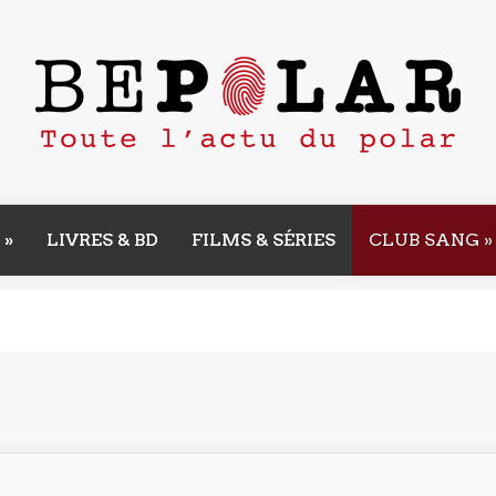
»
LIVRES & BD
FILMS & SÉRIES
CLUB SANG
»