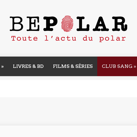
»
LIVRES & BD
FILMS & SÉRIES
CLUB SANG
»