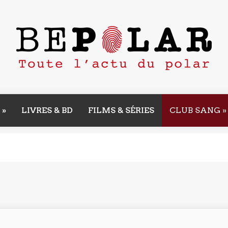
»
LIVRES & BD
FILMS & SÉRIES
CLUB SANG
»