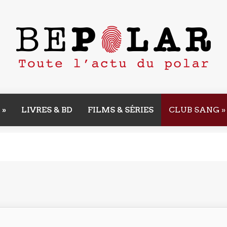
»
LIVRES & BD
FILMS & SÉRIES
CLUB SANG
»