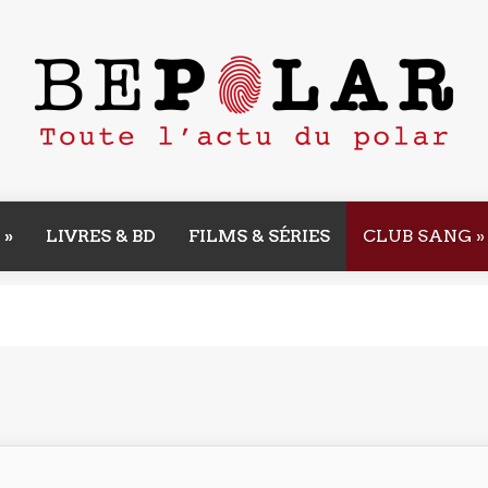
»
LIVRES & BD
FILMS & SÉRIES
CLUB SANG
»