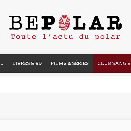
»
LIVRES & BD
FILMS & SÉRIES
CLUB SANG
»