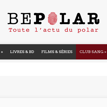
»
LIVRES & BD
FILMS & SÉRIES
CLUB SANG
»