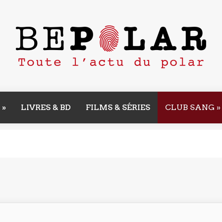
»
LIVRES & BD
FILMS & SÉRIES
CLUB SANG
»