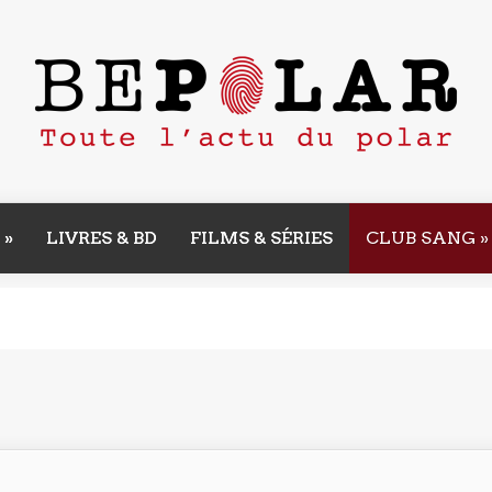
»
LIVRES & BD
FILMS & SÉRIES
CLUB SANG
»