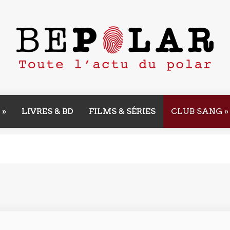
»
LIVRES & BD
FILMS & SÉRIES
CLUB SANG
»