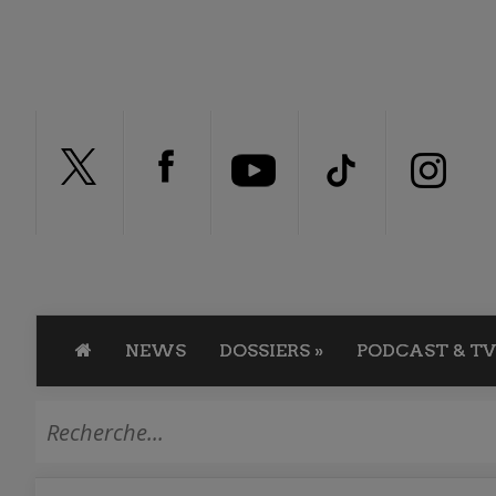
NEWS
DOSSIERS
»
PODCAST & TV