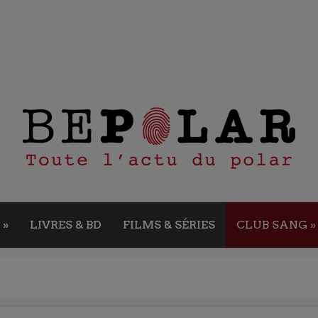
»
LIVRES & BD
FILMS & SÉRIES
CLUB SANG
»