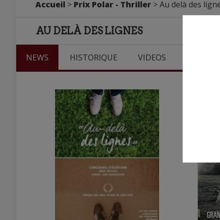
Accueil
>
Prix Polar - Thriller
> Au delà des lign
AU DELÀ DES LIGNES
NEWS
HISTORIQUE
VIDEOS