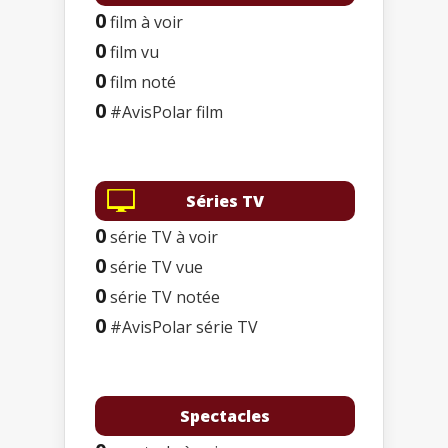
0
film à voir
0
film vu
0
film noté
0
#AvisPolar film
Séries TV
0
série TV à voir
0
série TV vue
0
série TV notée
0
#AvisPolar série TV
Spectacles