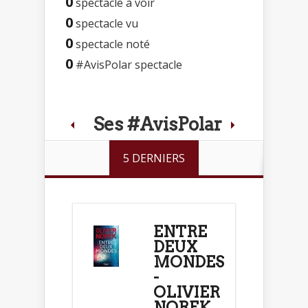
0
spectacle à voir
0
spectacle vu
0
spectacle noté
0
#AvisPolar spectacle
Ses #AvisPolar
5 DERNIERS
ENTRE
DEUX
MONDES
-
OLIVIER
NOREK