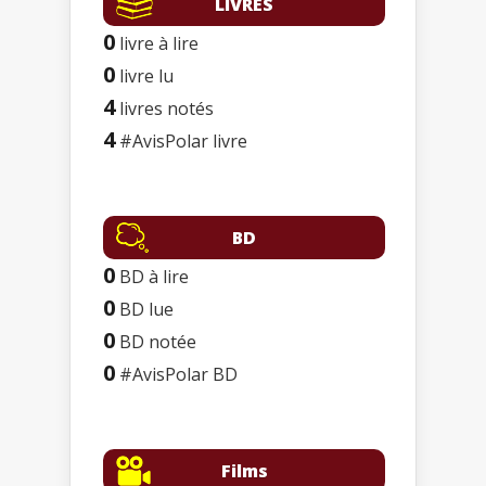
LIVRES
0
livre à lire
0
livre lu
4
livres notés
4
#AvisPolar livre
BD
0
BD à lire
0
BD lue
0
BD notée
0
#AvisPolar BD
Films