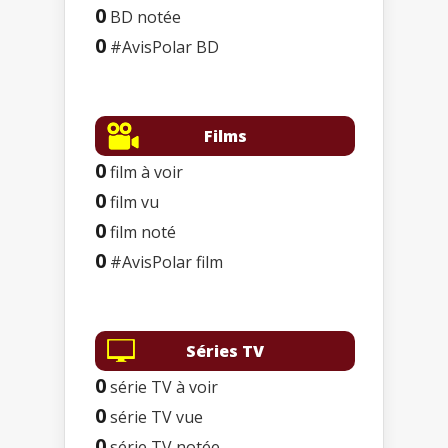
0
BD notée
0
#AvisPolar BD
Films
0
film à voir
0
film vu
0
film noté
0
#AvisPolar film
Séries TV
0
série TV à voir
0
série TV vue
0
série TV notée