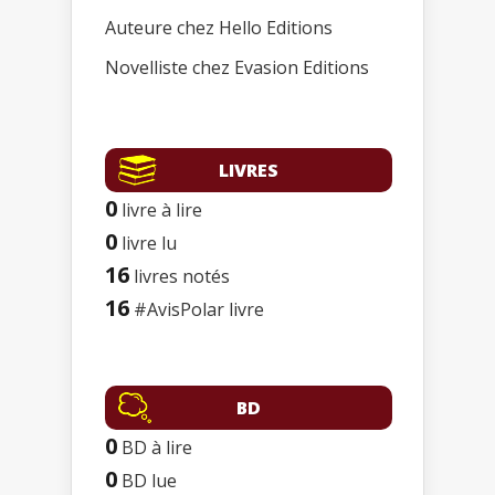
Auteure chez Hello Editions
Novelliste chez Evasion Editions
LIVRES
0
livre à lire
0
livre lu
16
livres notés
16
#AvisPolar livre
BD
0
BD à lire
0
BD lue