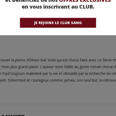
en vous inscrivant au CLUB.
JE REJOINS LE CLUB SANG
ES - OLIVIER BAL
etrouver la plume d’Olivier Bal. Voilà qui est chose faite avec ce 3ème 
mon plus grand plaisir. L’auteur reste fidèle au genre roman choral dan
un Paul toujours malmené par la vie et obnubilé par la recherche de ce
ash. Déterminé et courageux comme jamais, son seul but, la retrouv