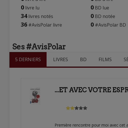
0
0
livre lu
BD lue
34
0
livres notés
BD notée
36
0
#AvisPolar livre
#AvisPolar BD
Ses #AvisPolar
5 DERNIERS
LIVRES
BD
FILMS
S
...ET AVEC VOTRE ESP
Première rencontre pour moi avec cet au