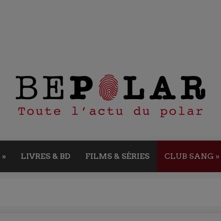
»
LIVRES & BD
FILMS & SÉRIES
CLUB SANG
»