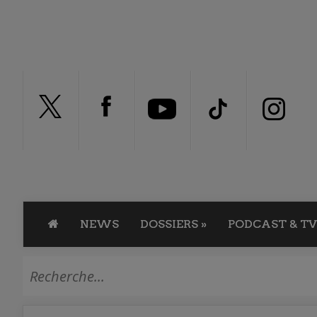
NEWS
DOSSIERS
»
PODCAST & TV