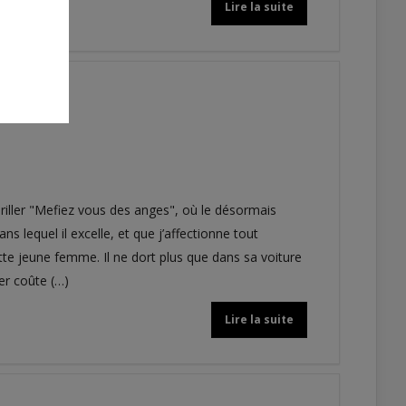
Lire la suite
thriller "Mefiez vous des anges", où le désormais
s lequel il excelle, et que j’affectionne tout
tte jeune femme. Il ne dort plus que dans sa voiture
er coûte (…)
Lire la suite