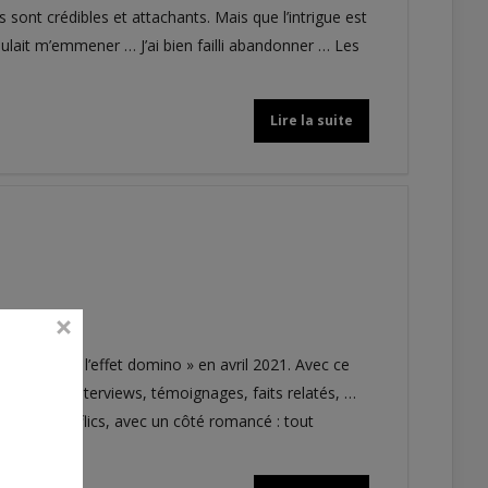
es sont crédibles et attachants. Mais que l’intrigue est
oulait m’emmener … J’ai bien failli abandonner … Les
Lire la suite
policier « l’effet domino » en avril 2021. Avec ce
re : entre interviews, témoignages, faits relatés, …
 ces super flics, avec un côté romancé : tout
 (…)