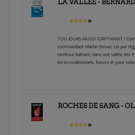
LA VALLÉE - BERNAR
TOᙀᒍOᙀᖇS ᗩᙀSSI ᙅᗩᑭTIᐯᗩᑎT ! Comme à c
commandant Martin Servaz. Un pur réga
tambour battant, dans une vallée des P
les inconditionnels, foncez et pour cell
ROCHES DE SANG - OL