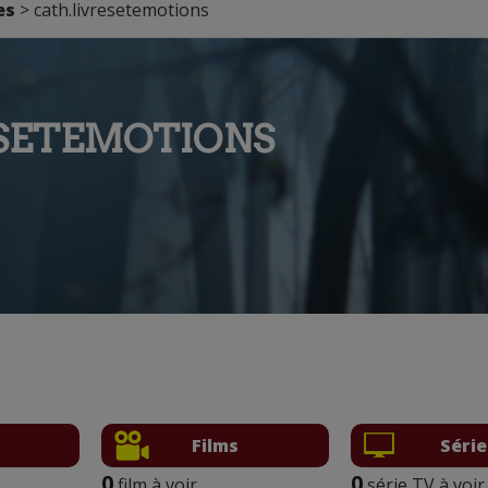
es
> cath.livresetemotions
SETEMOTIONS
Films
Série
0
0
film à voir
série TV à voir