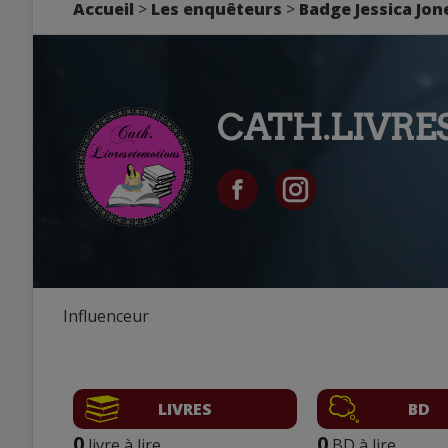
Accueil
>
Les enquêteurs
>
Badge Jessica Jon
CATH.LIVRE
Influenceur
LIVRES
BD
0
0
livre à lire
BD à lire