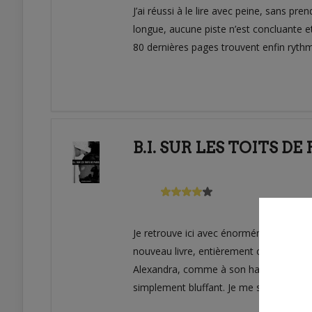
J’ai réussi à le lire avec peine, sans pre
longue, aucune piste n’est concluante e
80 dernières pages trouvent enfin ryt
B.I. SUR LES TOITS D
Je retrouve ici avec énormément de plai
nouveau livre, entièrement consacré à la
Alexandra, comme à son habitude, à pota
simplement bluffant. Je me suis attach