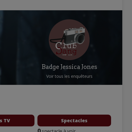
Badge Jessica Jones
Voir tous les enquêteurs
s TV
Spectacles
0
spectacle à voir