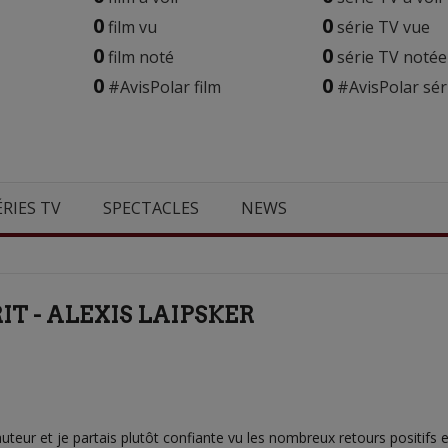
0
0
film vu
série TV vue
0
0
film noté
série TV notée
0
0
#AvisPolar film
#AvisPolar sér
ÉRIES TV
SPECTACLES
NEWS
RIT - ALEXIS LAIPSKER
teur et je partais plutôt confiante vu les nombreux retours positifs 