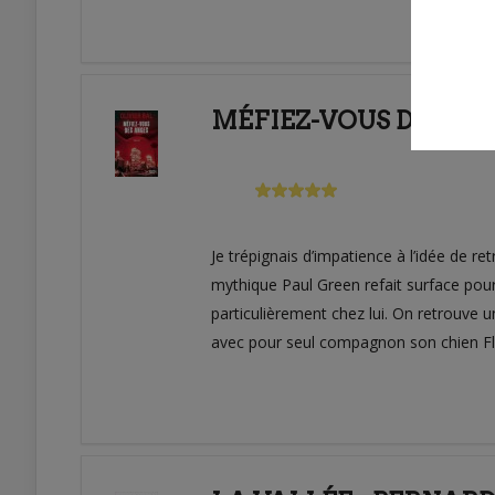
MÉFIEZ-VOUS DES ANG
Je trépignais d’impatience à l’idée de r
mythique Paul Green refait surface pour 
particulièrement chez lui. On retrouve 
avec pour seul compagnon son chien Fl