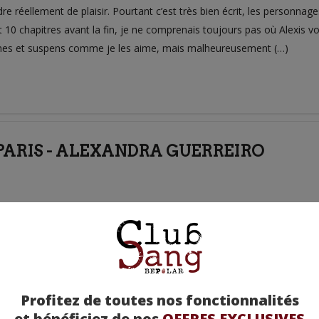
ndre réellement de plaisir. Pourtant c’est très bien écrit, les personnag
t 10 chapitres avant la fin, je ne comprenais toujours pas où Alexis v
hmes et suspens comme je les aime, mais malheureusement (…)
E PARIS - ALEXANDRA GUERREIRO
sir la plume d’Alexandra Guerreiro, découverte avec son premier roman 
 brigade d’intervention de Paris, je ne savais pas trop à quoi m’attend
sser le sujet et nous offre un récit passionnant, un « vis ma vie » de
ée à ces hommes, courageux, consciencieux, investis « corps et âme »
Profitez de toutes nos fonctionnalités
et bénéficiez de nos
OFFRES EXCLUSIVES