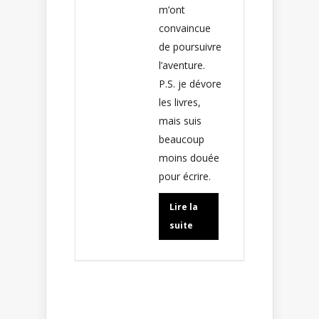
m’ont
convaincue
de poursuivre
l’aventure.
P.S. je dévore
les livres,
mais suis
beaucoup
moins douée
pour écrire.
Lire la
suite