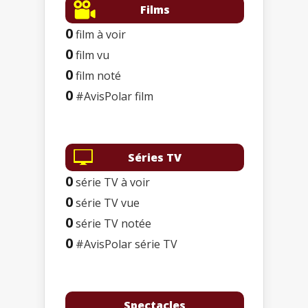
Films
0
film à voir
0
film vu
0
film noté
0
#AvisPolar film
Séries TV
0
série TV à voir
0
série TV vue
0
série TV notée
0
#AvisPolar série TV
Spectacles