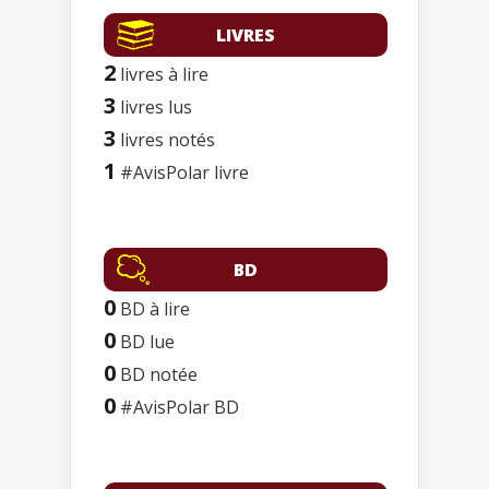
LIVRES
2
livres à lire
3
livres lus
3
livres notés
1
#AvisPolar livre
BD
0
BD à lire
0
BD lue
0
BD notée
0
#AvisPolar BD