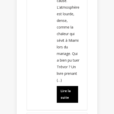
cause.
L’atmosphère
est lourde,
dense,
comme la
chaleur qui
sévit à Miami
lors du
mariage. Qui
a bien pu tuer
Trévor ? Un
livre prenant
(…)
Lire la
suite