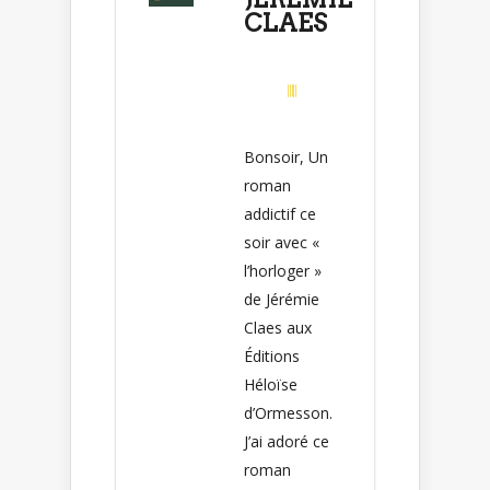
CLAES
Bonsoir, Un
roman
addictif ce
soir avec «
l’horloger »
de Jérémie
Claes aux
Éditions
Héloïse
d’Ormesson.
J’ai adoré ce
roman