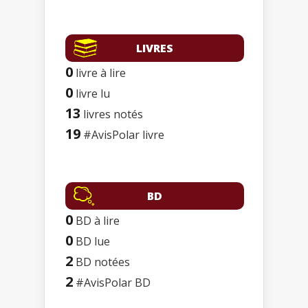
LIVRES
0
livre à lire
0
livre lu
13
livres notés
19
#AvisPolar livre
BD
0
BD à lire
0
BD lue
2
BD notées
2
#AvisPolar BD