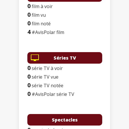
0
film à voir
0
film vu
0
film noté
4
#AvisPolar film
Séries TV
0
série TV à voir
0
série TV vue
0
série TV notée
0
#AvisPolar série TV
Spectacles