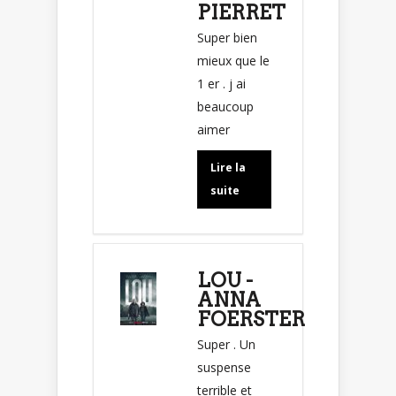
PIERRET
Super bien
mieux que le
1 er . j ai
beaucoup
aimer
Lire la
suite
LOU -
ANNA
FOERSTER
Super . Un
suspense
terrible et