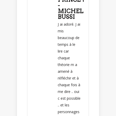
-
MICHEL
BUSSI
J ai adoré. J ai
mis
beaucoup de
temps à le
lire car
chaque
théorie m a
amené à
réfléchir et à
chaque fois à
me dire .. oui
c est possible
.. et les
personnages