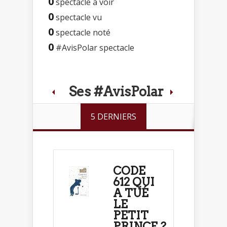
0
spectacle à voir
0
spectacle vu
0
spectacle noté
0
#AvisPolar spectacle
Ses #AvisPolar
5 DERNIERS
CODE
612 QUI
A TUÉ
LE
PETIT
PRINCE ?