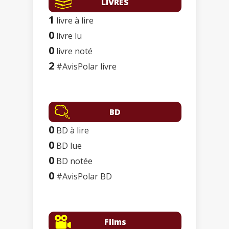
LIVRES
1
livre à lire
0
livre lu
0
livre noté
2
#AvisPolar livre
BD
0
BD à lire
0
BD lue
0
BD notée
0
#AvisPolar BD
Films