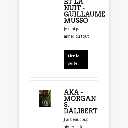
ET LA
NUIT -
GUILLAUME
MUSSO
Je n ai pas
aimer du tout
.
Lire la
suite
AKA -
MORGAN
S.
DALIBERT
J ai beaucoup
aimer et le