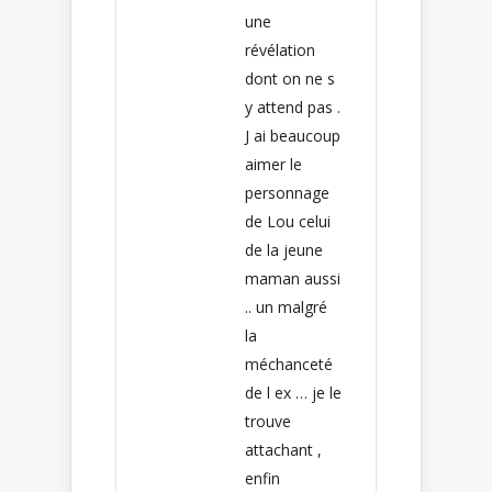
une
révélation
dont on ne s
y attend pas .
J ai beaucoup
aimer le
personnage
de Lou celui
de la jeune
maman aussi
.. un malgré
la
méchanceté
de l ex … je le
trouve
attachant ,
enfin