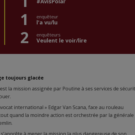
1
#AvisPolar
1
enquêteur
l'a vu/lu
2
enquêteurs
Veulent le voir/lire
e toujours glacée
 est la mission assignée par Poutine à ses services de sécurit
ouer.
 avocat international » Edgar Van Scana, face au rouleau
ut quand la moindre action est orchestrée par la générale
emlin.
 s’apprête à mener la mission la plus dangereuse de son