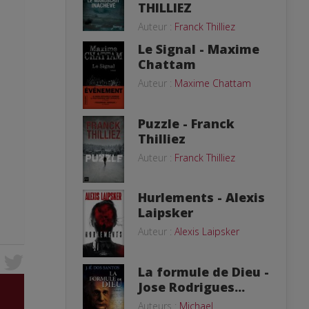
THILLIEZ
Auteur :
Franck Thilliez
Le Signal - Maxime
Chattam
Auteur :
Maxime Chattam
Puzzle - Franck
Thilliez
Auteur :
Franck Thilliez
Hurlements - Alexis
Laipsker
Auteur :
Alexis Laipsker
La formule de Dieu -
Jose Rodrigues...
Auteurs :
Michael