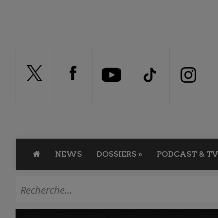
NEWS
DOSSIERS
»
PODCAST & TV