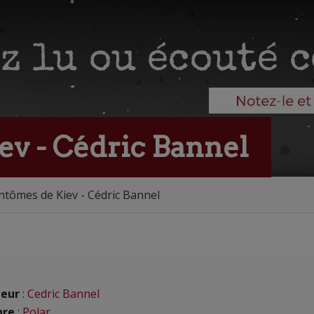
ev - Cédric Bannel
ntômes de Kiev - Cédric Bannel
eur
:
Cedric Bannel
nre
:
Polar