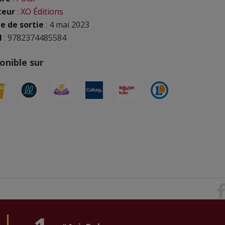
teur
:
XO Éditions
e de sortie
: 4 mai 2023
N
: 9782374485584
onible sur