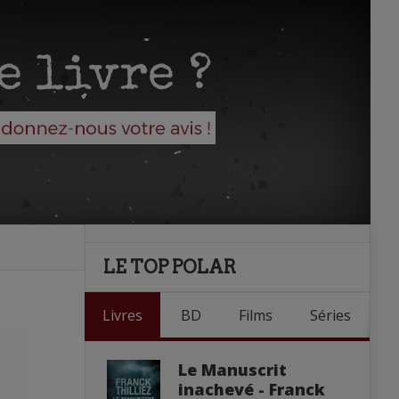
LE TOP POLAR
Livres
BD
Films
Séries
Le Manuscrit
inachevé - Franck