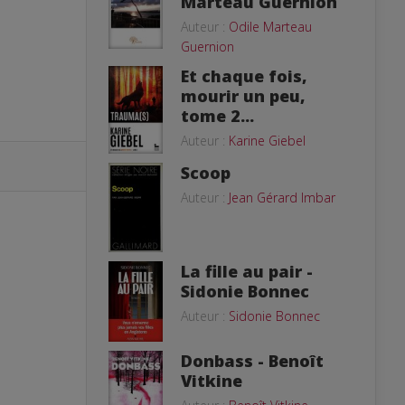
Marteau Guernion
Auteur :
Odile Marteau
Guernion
Et chaque fois,
mourir un peu,
tome 2...
Auteur :
Karine Giebel
Scoop
Auteur :
Jean Gérard Imbar
La fille au pair -
Sidonie Bonnec
Auteur :
Sidonie Bonnec
Donbass - Benoît
Vitkine