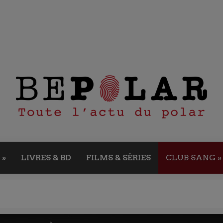
»
LIVRES & BD
FILMS & SÉRIES
CLUB SANG
»