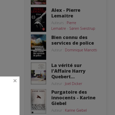
Alex - Pierre
Lemaitre
Auteurs :
Pierre
Lemaitre
-
Søren Sveistrup
Bien connu des
services de police
Auteur :
Dominique Manotti
La vérité sur
l’Affaire Harry
Quebert...
Auteur :
Joël Dicker
Purgatoire des
innocents - Karine
Giebel
Auteur :
Karine Giebel