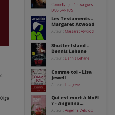
Connelly
-
José Rodrigues
DOS SANTOS
Les Testaments -
Margaret Atwood
Auteur :
Margaret Atwood
Shutter Island -
Dennis Lehane
Auteur :
Dennis Lehane
Comme toi - Lisa
é.
Jewell
Auteur :
Lisa Jewell
Qui est mort à Noël
 Olga
? - Angélina...
Auteur :
Angélina Delcroix