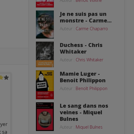
Auteur :
Benoît Vitkine
Je ne suis pas un
monstre - Carme...
Auteur :
Carme Chaparro
Duchess - Chris
Whitaker
Auteur :
Chris Whitaker
Mamie Luger -
Benoit Philippon
Auteur :
Benoît Philippon
Le sang dans nos
veines - Miquel
Bulnes
ayer
Auteur :
Miquel Bulnes
t sa