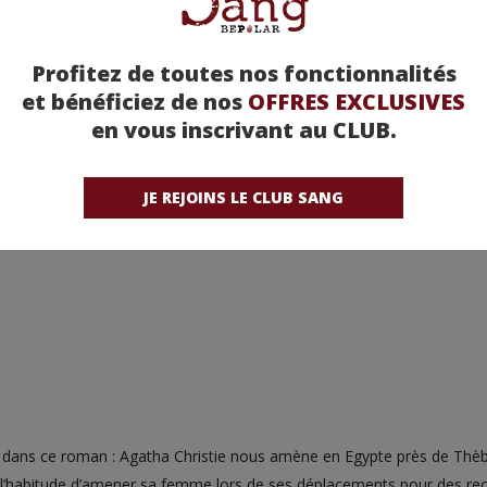
Profitez de toutes nos fonctionnalités
et bénéficiez de nos
OFFRES EXCLUSIVES
NE FIN - AGATHA CHRISTIE
en vous inscrivant au CLUB.
JE REJOINS LE CLUB SANG
 dans ce roman : Agatha Christie nous amène en Egypte près de Thèbe
t l’habitude d’amener sa femme lors de ses déplacements pour des rec