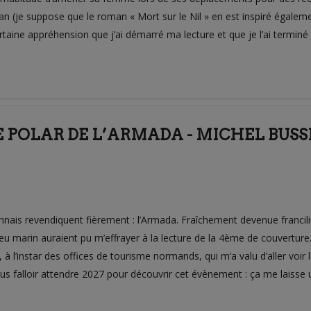
n (je suppose que le roman « Mort sur le Nil » en est inspiré également
taine appréhension que j’ai démarré ma lecture et que je l’ai terminé t
E POLAR DE L’ARMADA - MICHEL BUSS
ais revendiquent fièrement : l’Armada. Fraîchement devenue francilien
u marin auraient pu m’effrayer à la lecture de la 4ème de couverture.
à l’instar des offices de tourisme normands, qui m’a valu d’aller voi
ous falloir attendre 2027 pour découvrir cet évènement : ça me laisse 