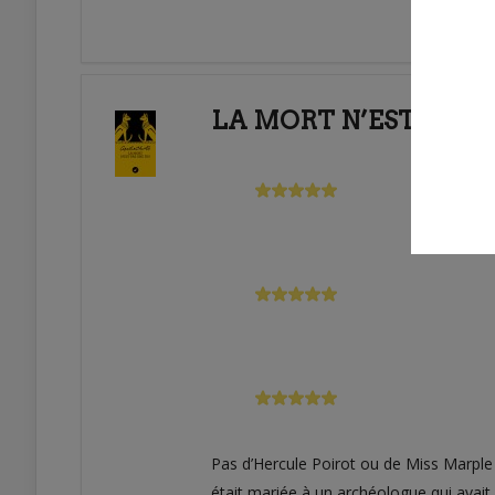
LA MORT N’EST PAS U
Pas d’Hercule Poirot ou de Miss Marple
était mariée à un archéologue qui avai