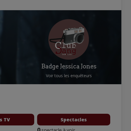
Badge Jessica Jones
Voir tous les enquêteurs
s TV
Spectacles
0
spectacle à voir