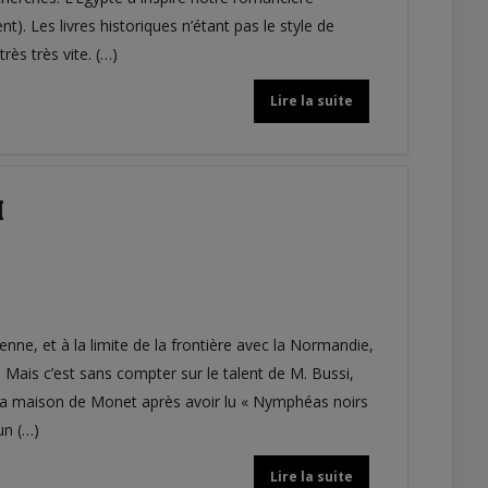
). Les livres historiques n’étant pas le style de
rès très vite. (…)
Lire la suite
I
ne, et à la limite de la frontière avec la Normandie,
 Mais c’est sans compter sur le talent de M. Bussi,
r la maison de Monet après avoir lu « Nymphéas noirs
un (…)
Lire la suite