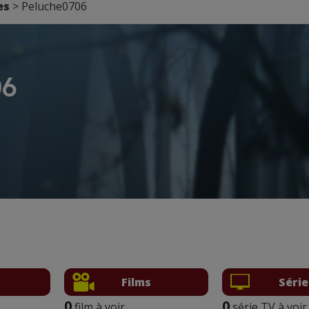
es
> Peluche0706
06
Films
Série
0
0
film à voir
série TV à voir