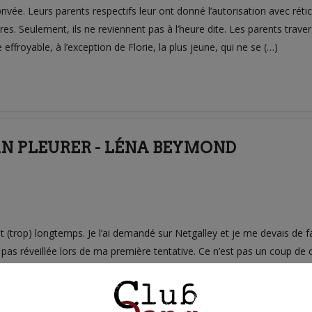
 privée. Leurs parents respectifs leur ont donné l’autorisation avec ré
s. Seulement, ils ne reviennent pas à l’heure dite. Les parents travers
 effroyable, à l’exception de Florie, la plus jeune, qui ne se (…)
N PLEURER - LÉNA BEYMOND
(trop) longtemps. Je l’ai demandé sur Netgalley et je me devais de fair
 pas réveillée lors de ma première tentative. Ce n’est pas un coup de 
c tous les personnages. Voilà donc un roman qui nous prend par la mai
ystérieux. Sharon Sorensen, avocate, est appelée pour défendre un (