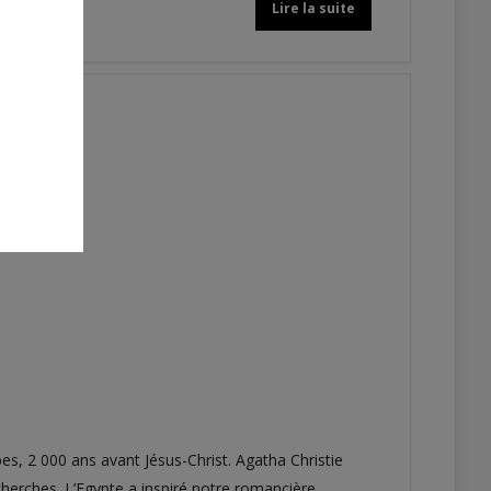
Lire la suite
s, 2 000 ans avant Jésus-Christ. Agatha Christie
herches. L’Egypte a inspiré notre romancière