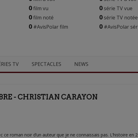
0
0
film vu
série TV vue
0
0
film noté
série TV notée
0
0
#AvisPolar film
#AvisPolar sér
ÉRIES TV
SPECTACLES
NEWS
BRE - CHRISTIAN CARAYON
 ce roman noir d’un auteur que je ne connaissais pas. L’histoire en 