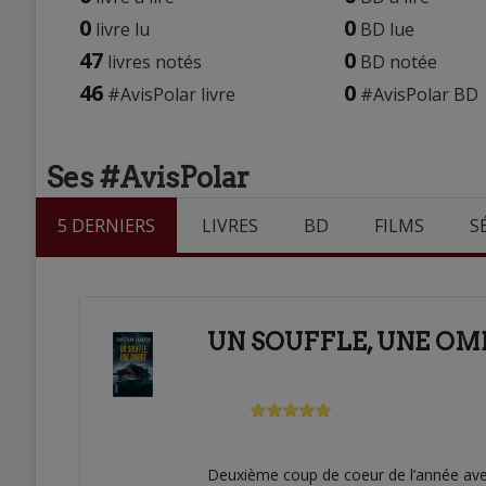
0
0
livre lu
BD lue
47
0
livres notés
BD notée
46
0
#AvisPolar livre
#AvisPolar BD
Ses #AvisPolar
5 DERNIERS
LIVRES
BD
FILMS
S
UN SOUFFLE, UNE OM
Deuxième coup de coeur de l’année avec