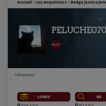
Accueil
>
Les enquêteurs
>
Badge Jessica Jon
PELUCHE07
Influenceur
LIVRES
BD
0
0
livre à lire
BD à lire