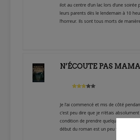
ilot au centre d’un lac lors d’une soirée
leurs parents dès le lendemain à 10 heure
l’horreur. Ils sont tous morts de manière
N’ÉCOUTE PAS MAMA
Je l’ai commencé et mis de côté pendant 
c’est peu dire que je n’étais absolument
condition de prendre quelques notes ave
début du roman est un peu voire très m