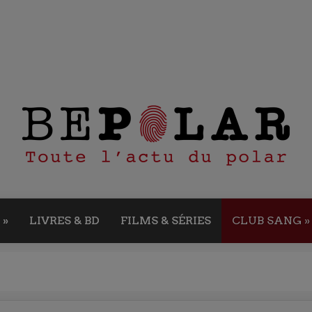
»
LIVRES & BD
FILMS & SÉRIES
CLUB SANG
»