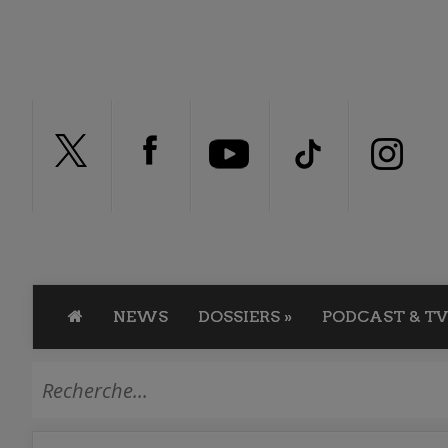
NEWS
DOSSIERS
»
PODCAST & TV