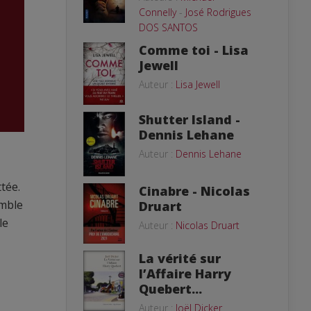
Connelly
-
José Rodrigues
DOS SANTOS
Comme toi - Lisa
Jewell
Auteur :
Lisa Jewell
Shutter Island -
Dennis Lehane
Auteur :
Dennis Lehane
ttée.
Cinabre - Nicolas
emble
Druart
le
Auteur :
Nicolas Druart
La vérité sur
l’Affaire Harry
Quebert...
Auteur :
Joël Dicker