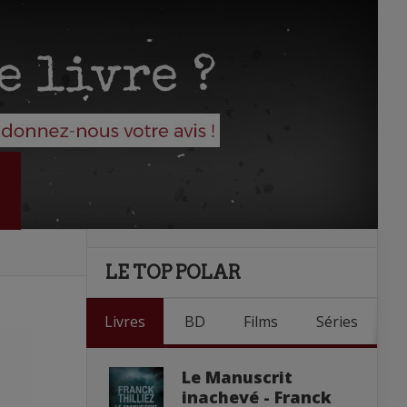
LE TOP POLAR
Livres
BD
Films
Séries
Le Manuscrit
inachevé - Franck