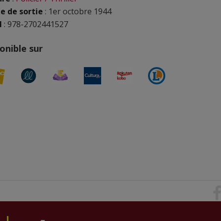
e de sortie
: 1er octobre 1944
N
: 978-2702441527
onible sur