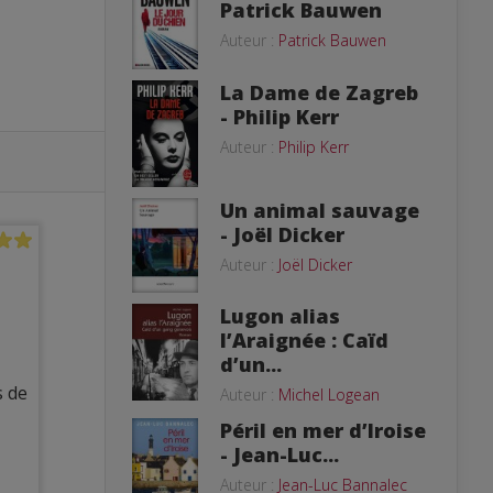
Patrick Bauwen
Auteur :
Patrick Bauwen
La Dame de Zagreb
- Philip Kerr
Auteur :
Philip Kerr
Un animal sauvage
- Joël Dicker
Auteur :
Joël Dicker
Lugon alias
l’Araignée : Caïd
d’un...
s de
Auteur :
Michel Logean
Péril en mer d’Iroise
- Jean-Luc...
Auteur :
Jean-Luc Bannalec