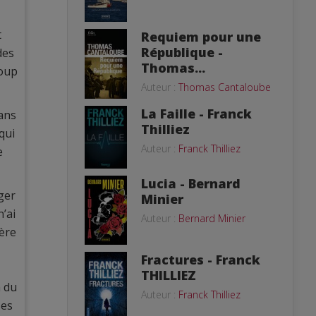
t
Requiem pour une
République -
des
Thomas...
coup
Auteur :
Thomas Cantaloube
La Faille - Franck
dans
Thilliez
qui
Auteur :
Franck Thilliez
e
Lucia - Bernard
ger
Minier
n’ai
Auteur :
Bernard Minier
ière
Fractures - Franck
THILLIEZ
a du
Auteur :
Franck Thilliez
ses