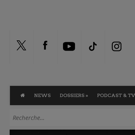
NEWS
DOSSIERS
»
PODCAST & TV