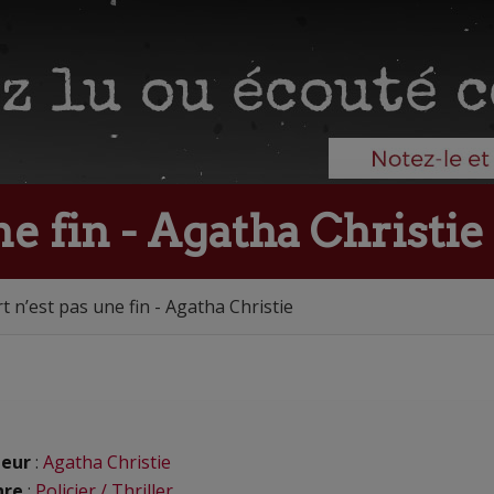
e fin - Agatha Christie
t n’est pas une fin - Agatha Christie
eur
:
Agatha Christie
nre
:
Policier / Thriller