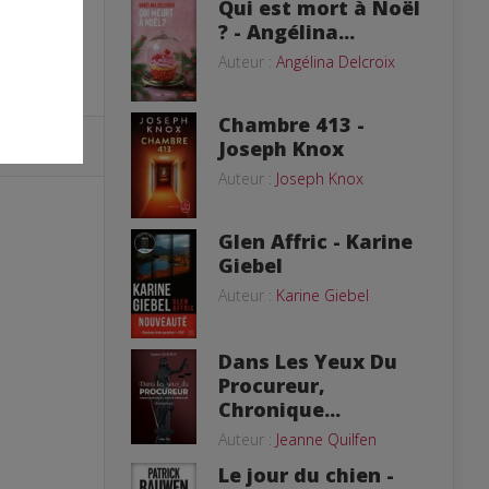
Qui est mort à Noël
? - Angélina...
Auteur :
Angélina Delcroix
Chambre 413 -
Joseph Knox
Auteur :
Joseph Knox
Glen Affric - Karine
Giebel
Auteur :
Karine Giebel
Dans Les Yeux Du
Procureur,
Chronique...
Auteur :
Jeanne Quilfen
Le jour du chien -