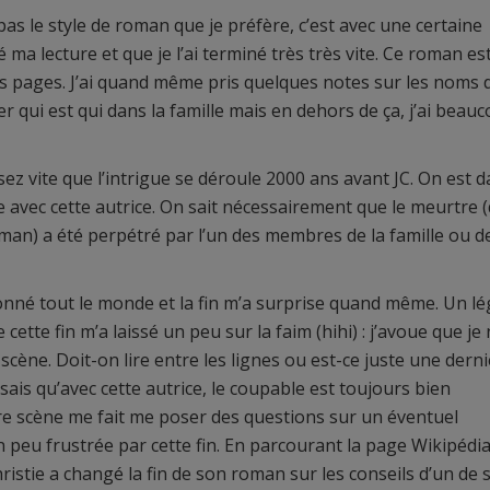
 pas le style de roman que je préfère, c’est avec une certaine
ma lecture et que je l’ai terminé très très vite. Ce roman es
s pages. J’ai quand même pris quelques notes sur les noms 
qui est qui dans la famille mais en dehors de ça, j’ai beau
ez vite que l’intrigue se déroule 2000 ans avant JC. On est 
 avec cette autrice. On sait nécessairement que le meurtre (
oman) a été perpétré par l’un des membres de la famille ou d
nné tout le monde et la fin m’a surprise quand même. Un lé
 cette fin m’a laissé un peu sur la faim (hihi) : j’avoue que je 
scène. Doit-on lire entre les lignes ou est-ce juste une dern
ais qu’avec cette autrice, le coupable est toujours bien
nière scène me fait me poser des questions sur un éventuel
 peu frustrée par cette fin. En parcourant la page Wikipédi
ristie a changé la fin de son roman sur les conseils d’un de 