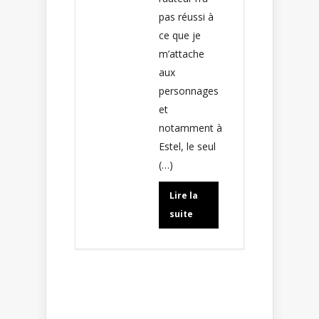
pas réussi à
ce que je
m’attache
aux
personnages
et
notamment à
Estel, le seul
(…)
Lire la
suite