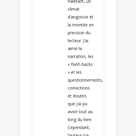
haletant, un
climat
d’angoisse et
la montée en
pression du
lecteur. J’ai
aimé la
narration, les
« flash backs
» et les
questionnements,
convictions
et doutes
que j’ai pu
avoir tout au
long du livre.
Cependant,
l’auteur n’a