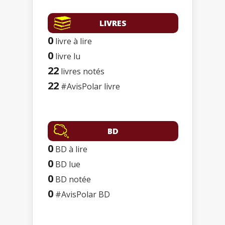
LIVRES
0
livre à lire
0
livre lu
22
livres notés
22
#AvisPolar livre
BD
0
BD à lire
0
BD lue
0
BD notée
0
#AvisPolar BD