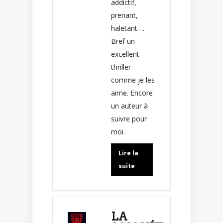
addictif,
prenant,
haletant….
Bref un
excellent
thriller
comme je les
aime. Encore
un auteur à
suivre pour
moi.
Lire la
suite
LA