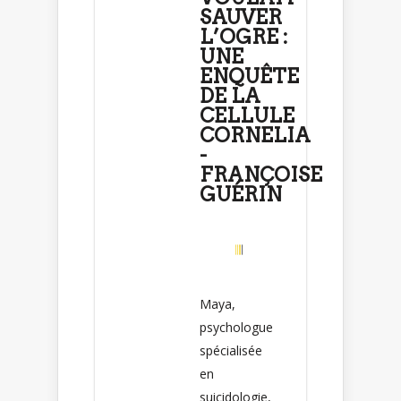
SAUVER
L’OGRE :
UNE
ENQUÊTE
DE LA
CELLULE
CORNELIA
-
FRANÇOISE
GUÉRIN
Maya,
psychologue
spécialisée
en
suicidologie,