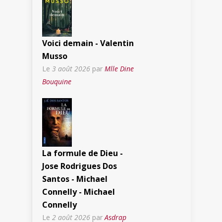
Voici demain - Valentin
Musso
Le
3 août 2026
par
Mlle Dine
Bouquine
La formule de Dieu -
Jose Rodrigues Dos
Santos - Michael
Connelly - Michael
Connelly
Le
2 août 2026
par
Asdrap