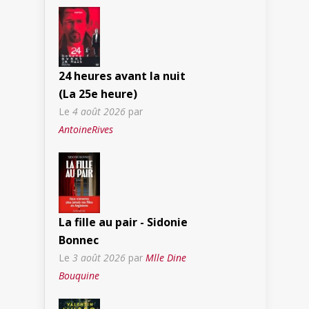
24 heures avant la nuit
(La 25e heure)
Le
4 août 2026
par
AntoineRives
La fille au pair - Sidonie
Bonnec
Le
3 août 2026
par
Mlle Dine
Bouquine