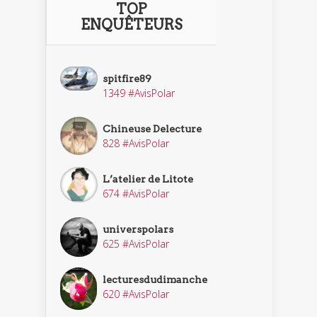
TOP
ENQUÊTEURS
spitfire89
1349 #AvisPolar
Chineuse Delecture
828 #AvisPolar
L’atelier de Litote
674 #AvisPolar
universpolars
625 #AvisPolar
lecturesdudimanche
620 #AvisPolar