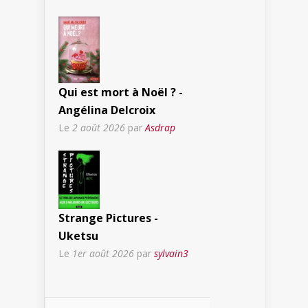
Qui est mort à Noël ? -
Angélina Delcroix
Le
2 août 2026
par
Asdrap
Strange Pictures -
Uketsu
Le
1er août 2026
par
sylvain3