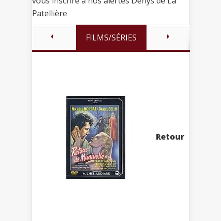
vous inscrire à nos alertes Denys de La
Patellière
FILMS/SÉRIES
Retour