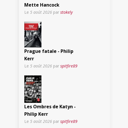
Mette Hancock
Le
5 août 2026
par
stokely
Prague fatale - Philip
Kerr
Le
5 août 2026
par
spitfire89
Les Ombres de Katyn -
Philip Kerr
Le
5 août 2026
par
spitfire89