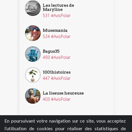
Les lectures de
Maryline
531 #AvisPolar
Musemania
524 #AvisPolar
Bagus35
493 #AvisPolar
1001histoires
447 #AvisPolar
La liseuse heureuse
403 #AvisPolar
En poursuivant votre navigation sur ce site, vous acceptez
Découvrir nos enquêteurs
l’utilisation de cookies pour réaliser des statistiques de