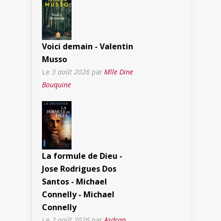
Voici demain - Valentin
Musso
Le
3 août 2026
par
Mlle Dine
Bouquine
La formule de Dieu -
Jose Rodrigues Dos
Santos - Michael
Connelly - Michael
Connelly
Le
2 août 2026
par
Asdrap