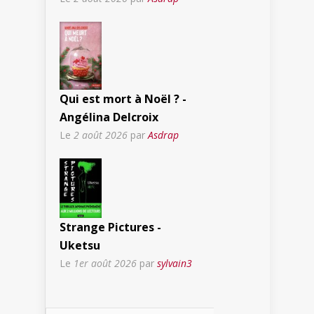
Qui est mort à Noël ? -
Angélina Delcroix
Le
2 août 2026
par
Asdrap
Strange Pictures -
Uketsu
Le
1er août 2026
par
sylvain3