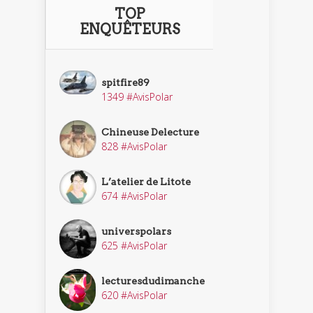
TOP
ENQUÊTEURS
spitfire89
1349 #AvisPolar
Chineuse Delecture
828 #AvisPolar
L’atelier de Litote
674 #AvisPolar
universpolars
625 #AvisPolar
lecturesdudimanche
620 #AvisPolar