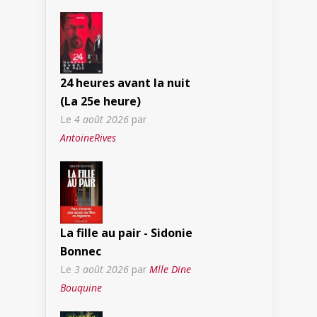
24 heures avant la nuit
(La 25e heure)
Le
4 août 2026
par
AntoineRives
La fille au pair - Sidonie
Bonnec
Le
3 août 2026
par
Mlle Dine
Bouquine