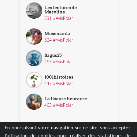
Les lectures de
Maryline
531 #AvisPolar
Musemania
524 #AvisPolar
Bagus35
493 #AvisPolar
1001histoires
447 #AvisPolar
La liseuse heureuse
403 #AvisPolar
En poursuivant votre navigation sur ce site, vous acceptez
Découvrir nos enquêteurs
l’utilisation de cookies pour réaliser des statistiques de