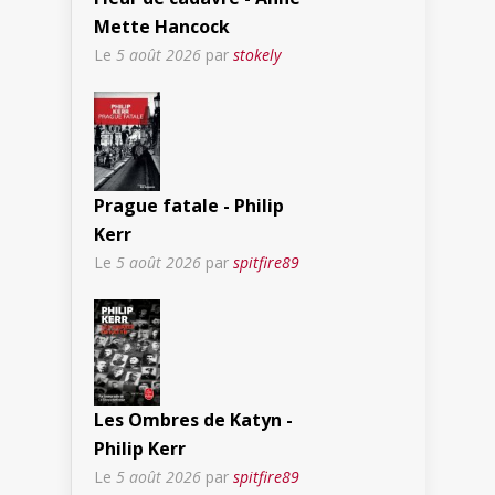
Mette Hancock
Le
5 août 2026
par
stokely
Prague fatale - Philip
Kerr
Le
5 août 2026
par
spitfire89
Les Ombres de Katyn -
Philip Kerr
Le
5 août 2026
par
spitfire89