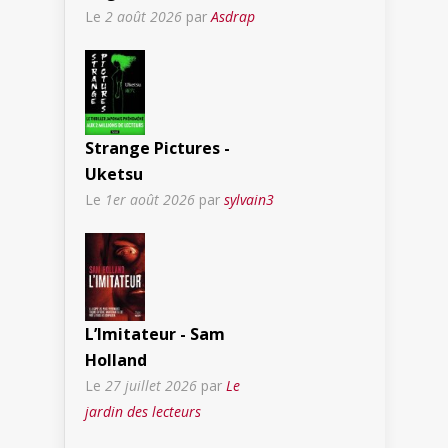
Le
2 août 2026
par
Asdrap
Strange Pictures -
Uketsu
Le
1er août 2026
par
sylvain3
L’Imitateur - Sam
Holland
Le
27 juillet 2026
par
Le
jardin des lecteurs