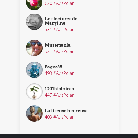
620 #AvisPolar
Les lectures de
Maryline
531 #AvisPolar
Musemania
524 #AvisPolar
Bagus35
493 #AvisPolar
1001histoires
447 #AvisPolar
La liseuse heureuse
403 #AvisPolar