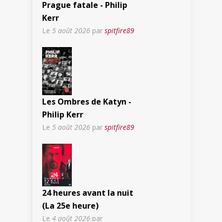
Prague fatale - Philip
Kerr
Le
5 août 2026
par
spitfire89
Les Ombres de Katyn -
Philip Kerr
Le
5 août 2026
par
spitfire89
24 heures avant la nuit
(La 25e heure)
Le
4 août 2026
par