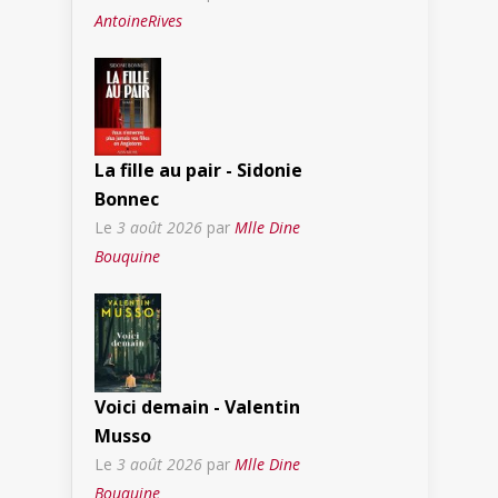
AntoineRives
La fille au pair - Sidonie
Bonnec
Le
3 août 2026
par
Mlle Dine
Bouquine
Voici demain - Valentin
Musso
Le
3 août 2026
par
Mlle Dine
Bouquine