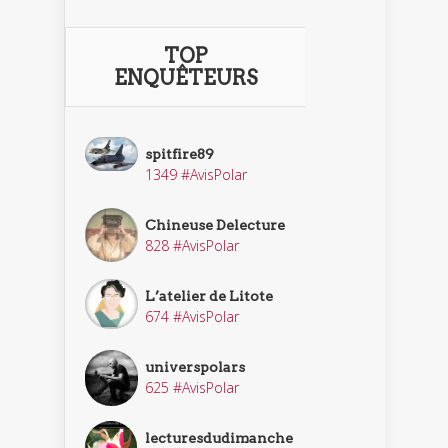
TOP
ENQUÊTEURS
spitfire89
1349 #AvisPolar
Chineuse Delecture
828 #AvisPolar
L’atelier de Litote
674 #AvisPolar
universpolars
625 #AvisPolar
lecturesdudimanche